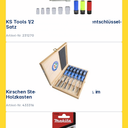
**EVP = Empfohlener Verkaufspreis des Herstellers /
KS Tools 1/2 ERGOTORQUE Drehmomentschlüssel-
Lieferanten zzgl. 19% Mwst.
Satz
Alle Preise exkl. gesetzl. Mehrwertsteuer zzgl.
Versandkosten
.
Artikel-Nr.:
231270
Kirschen Stechbeitelsatz 1108 HK 6 tlg. im
Holzkasten
Artikel-Nr.:
433316