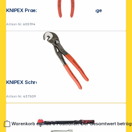
KNIPEX Praezision- Sicherungsringzange
Artikel-Nr.:
605194
KNIPEX Schraubzange 250 mm
Artikel-Nr.:
437509
Warenkorb enthält 0 Positionen. Der Gesamtwert beträg