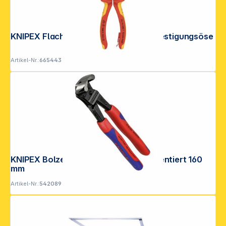
KNIPEX Flachrundzg m.Schneide/ Befestigungsöse
Artikel-Nr.:
665443
KNIPEX Bolzen-Vornschneider Atramentiert 160
mm
Artikel-Nr.:
542089