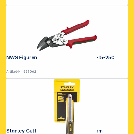
NWS Figuren-Hebelblechschere 066R-15-250
Artikel-Nr.:
669062
Folgen Sie uns auf
Stanley Cutter mit Magazin FatMax 9mm