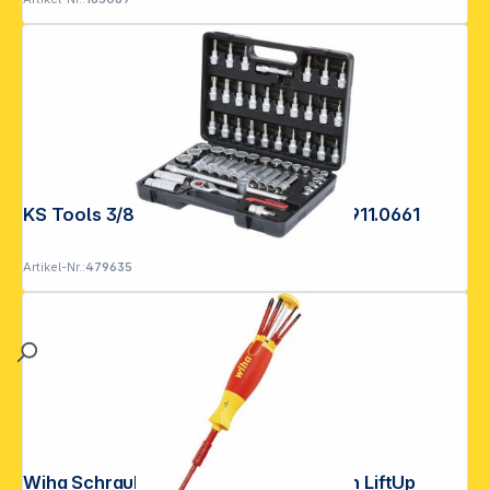
KS Tools 3/8" Steckschl.-Satz 61-tlg. 911.0661
Artikel-Nr.:
479635
Wiha Schraubendreher mit Bit Magazin LiftUp