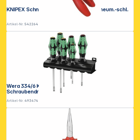
KNIPEX Schneider für Mehrschicht-/Pneum.-schl.
Artikel-Nr.:
542264
Wera 334/6 Kraftform Plus Lasertip
Schraubendrehersatz
Artikel-Nr.:
493474