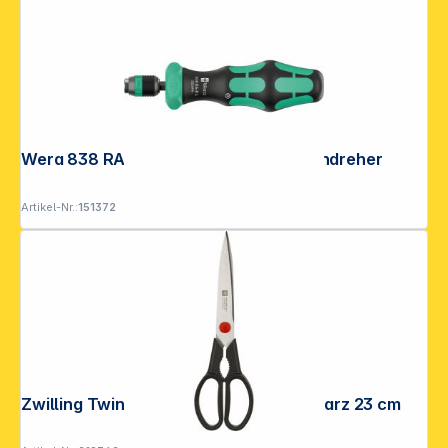
Copyright © 2001 - 2026 DGH - Alle Rechte vorbehalten.
Wera 838 RA-R L Ratschen- schraubendreher
Artikel-Nr.:
151372
Zwilling Twin L Vielzweckschere schwarz 23 cm