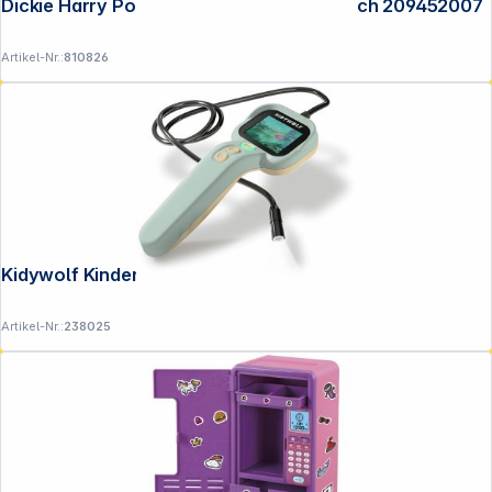
Dickie Harry Potter Tom Riddle's Tagebuch 209452007
Artikel-Nr.:
810826
Kidywolf Kinder Endoskopkamera
Artikel-Nr.:
238025