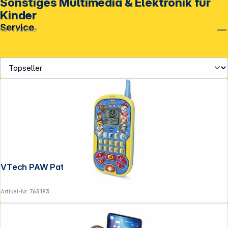
Sonstiges Multimedia & Elektronik für
Kinder
Service
16
Produkte
VTech PAW Patrol Lernhandy
Artikel-Nr.:
765193