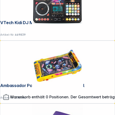
VTech Kidi DJ Mix
Artikel-Nr.:
669839
Ambassador Pac-Man Arcade Pro Pinball
Warenkorb enthält 0 Positionen. Der Gesamtwert beträg
Artikel-Nr.:
236856
**EVP = Empfohlener Verkaufspreis des Herstellers /
Lieferanten zzgl. 19% Mwst.