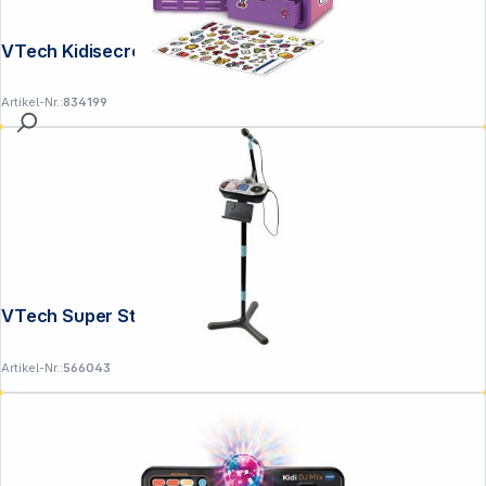
VTech Kidisecrets Traumtresor
Artikel-Nr.:
834199
VTech Super Star DJ Studio black
Artikel-Nr.:
566043