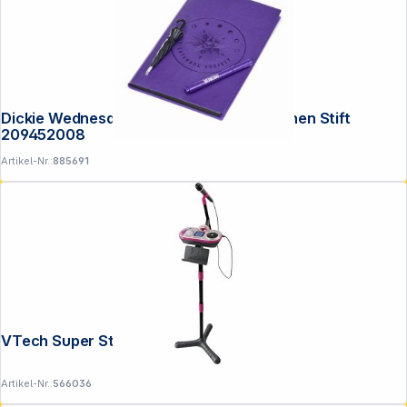
Alle Preise exkl. gesetzl. Mehrwertsteuer zzgl.
Versandkosten
.
Dickie Wednesday Tagebuch mit magischen Stift
209452008
Artikel-Nr.:
885691
VTech Super Star DJ Studio
Artikel-Nr.:
566036