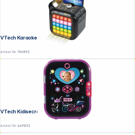
Folgen Sie uns auf
VTech Karaoke Light Party
Artikel-Nr.:
196893
VTech Kidisecrets Selfie Music 2.0 black
Artikel-Nr.:
669832