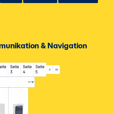
munikation & Navigation
eite
Seite
Seite
Seite
3
4
5