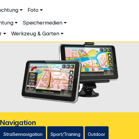
ationen
Service
uchtung
Foto
dingungen
Neukunden-Anmeldung
chtung
Speichermedien
ping
Sendungsverfolgung
e
Warenrücksendung (RMA)
r
Werkzeug & Garten
Downloads
rogramme
mein DGH
pply
Leasing
gkeit
Verkaufsunterstützung
Act
Newsletter-Anmeldung
IFA Anmeldung
ormation
Navigation
Straßennavigation
Sport/Training
Outdoor