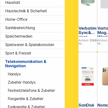
Haushalt
Haustechnik & Sicherheit
Home-Office
Sanitäreinrichtung
Verbatim
Vart
Sync&Ch
Mag
Speichermedien
arge
Wirel
Artikel-
138800
Artikel
100W
Powe
Nr.:
Nr.:
Spielwaren & Spielekonsolen
120cm
Bank
USB-
5.00
Sport & Freizeit
C/USB-C
h
Magneti
5790
Telekommunikation &
c grün
111
Navigation
31855
Handys
Zubehör Handys
Festnetztelefone & Zubehör
Faxgeräte & Zubehör
SanDisk
Nom
Funkgeräte & Zubehör