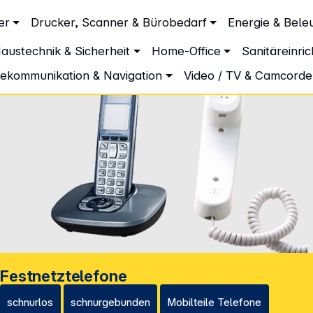
Unternehmen
Inform
er
Drucker, Scanner & Bürobedarf
Energie & Bele
Über DGH
Lieferbe
austechnik & Sicherheit
Home-Office
Sanitäreinri
Unsere Leistungen
Dropship
Beratung
Info Guid
lekommunikation & Navigation
Video / TV & Camcorde
Datenschutz
Zahlarten
AGB
Partnerp
Presse
MediaSu
Impressum
Nachhalti
Cookie-Einstellungen
EU Data 
Kontakt
Aktuelles
iele Jahre
Login Inf
0
ibutoren
Festnetztelefone
schnurlos
schnurgebunden
Mobilteile Telefone