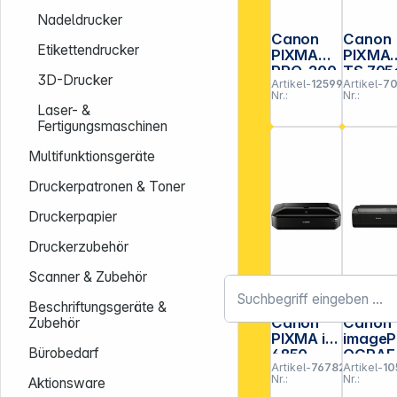
Nadeldrucker
Canon
Canon
Etikettendrucker
PIXMA
PIXMA
PRO-200
TS 705
3D-Drucker
Artikel-
125990
Artikel-
7
S
Nr.:
Nr.:
Laser- &
Fertigungsmaschinen
Multifunktionsgeräte
Druckerpatronen & Toner
Druckerpapier
Druckerzubehör
Scanner & Zubehör
Beschriftungsgeräte &
Canon
Canon
Zubehör
PIXMA iX
image
Bürobedarf
6850
OGRAF
Artikel-
767823
Artikel-
10
Pro-11
Nr.:
Nr.:
Aktionsware