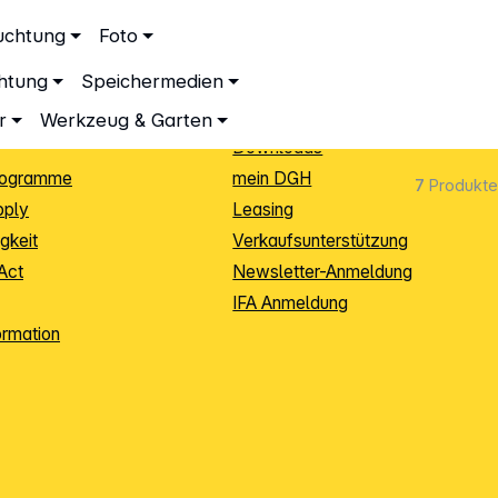
ationen
Service
uchtung
Foto
dingungen
Neukunden-Anmeldung
chtung
Speichermedien
ping
Sendungsverfolgung
e
Warenrücksendung (RMA)
r
Werkzeug & Garten
Downloads
rogramme
mein DGH
7
Produkte
pply
Leasing
gkeit
Verkaufsunterstützung
Act
Newsletter-Anmeldung
IFA Anmeldung
ormation