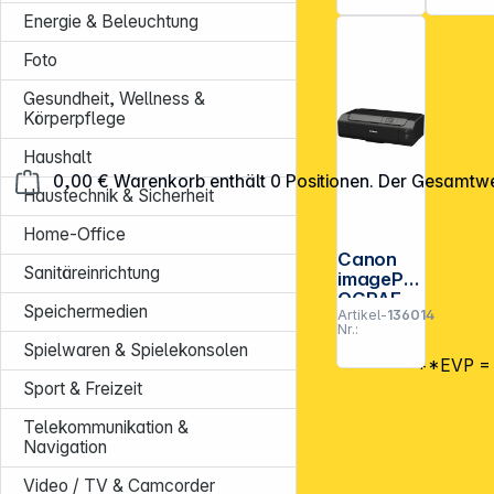
Energie & Beleuchtung
Foto
Gesundheit, Wellness &
Körperpflege
Haushalt
0,00 €
Warenkorb enthält 0 Positionen. Der Gesamtwe
Haustechnik & Sicherheit
Home-Office
Canon
Sanitäreinrichtung
imagePR
OGRAF
Speichermedien
Artikel-
136014
PRO-310
Nr.:
Spielwaren & Spielekonsolen
**EVP = E
Sport & Freizeit
Telekommunikation &
Navigation
Video / TV & Camcorder