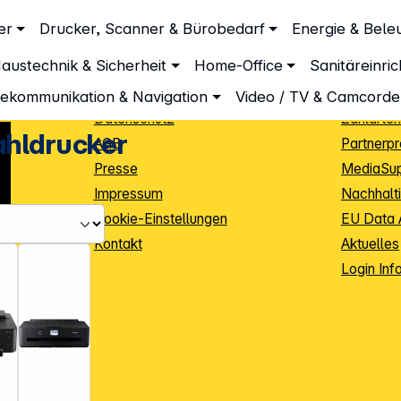
Unternehmen
Inform
er
Drucker, Scanner & Bürobedarf
Energie & Bele
Über DGH
Lieferbe
austechnik & Sicherheit
Home-Office
Sanitäreinri
Unsere Leistungen
Dropship
Beratung
Info Guid
lekommunikation & Navigation
Video / TV & Camcorde
Datenschutz
Zahlarten
ahldrucker
AGB
Partnerp
Presse
MediaSu
Impressum
Nachhalti
Cookie-Einstellungen
EU Data 
Kontakt
Aktuelles
iele Jahre
Login Inf
0
ibutoren