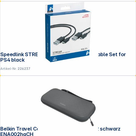
Speedlink STREAM Play & Charge USB Cable Set for
PS4 black
Artikel-Nr.:
226237
Belkin Travel Case für Nintendo Switch 2 schwarz
ENA002hqCH