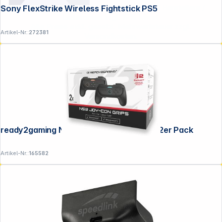
**EVP = Empfohlener Verkaufspreis des Herstellers /
Sony FlexStrike Wireless Fightstick PS5
Lieferanten zzgl. 19% Mwst.
Alle Preise exkl. gesetzl. Mehrwertsteuer zzgl.
Artikel-Nr.:
272381
Versandkosten
.
ready2gaming Nintendo Switch 2 GRIPS 2er Pack
Artikel-Nr.:
165582