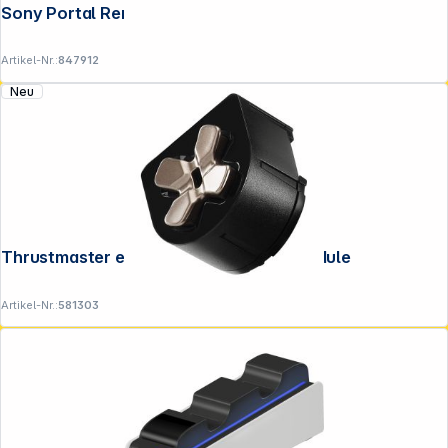
Sony Portal Remote Player
Artikel-Nr.:
847912
Neu
Thrustmaster eSwap X D4XB D-Pad Module
Artikel-Nr.:
581303