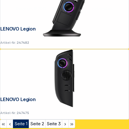
Copyright © 2001 - 2026 DGH - Alle Rechte vorbehalten.
LENOVO Legion Go 2 Controller Right
Artikel-Nr.:
247482
LENOVO Legion Go 2 Controller Left
Artikel-Nr.:
247475
Seite
1
Seite
2
Seite
3