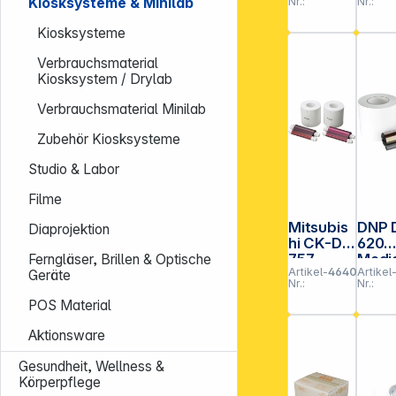
Nr.:
Nr.:
Kiosksysteme & Minilab
15x2
Kiosksysteme
Verbrauchsmaterial
Kiosksystem / Drylab
Verbrauchsmaterial Minilab
Zubehör Kiosksysteme
Studio & Labor
Filme
Mitsubis
DNP 
Diaprojektion
hi CK-D
620
757
Medi
Ferngläser, Brillen & Optische
Artikel-
464016
Artikel
13x18 cm
Kit 1
Geräte
Nr.:
Nr.:
2x 230
cm 2x
POS Material
Prints
230 B
Aktionsware
Gesundheit, Wellness &
Körperpflege