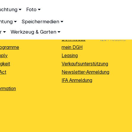
ationen
Service
uchtung
Foto
dingungen
Neukunden-Anmeldung
chtung
Speichermedien
ping
Sendungsverfolgung
e
Warenrücksendung (RMA)
r
Werkzeug & Garten
Downloads
126
Produkte
rogramme
mein DGH
pply
Leasing
gkeit
Verkaufsunterstützung
Act
Newsletter-Anmeldung
IFA Anmeldung
ormation