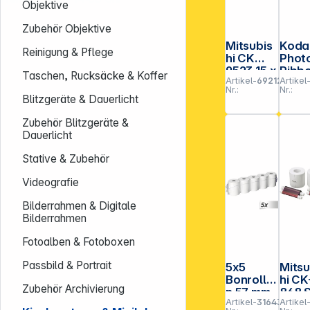
Objektive
Zubehör Objektive
Mitsubis
Koda
Reinigung & Pflege
hi CK
Phot
9523 15 x
Ribb
Taschen, Rucksäcke & Koffer
Artikel-
692123
Artikel
23
6900
Nr.:
Nr.:
00 6 
Blitzgeräte & Dauerlicht
Zubehör Blitzgeräte &
Dauerlicht
Stative & Zubehör
Videografie
Bilderrahmen & Digitale
Bilderrahmen
Fotoalben & Fotoboxen
Passbild & Portrait
5x5
Mitsu
Bonrolle
hi CK
Zubehör Archivierung
n 57 mm
868 
Artikel-
316437
Artikel
x 25 m
10x1