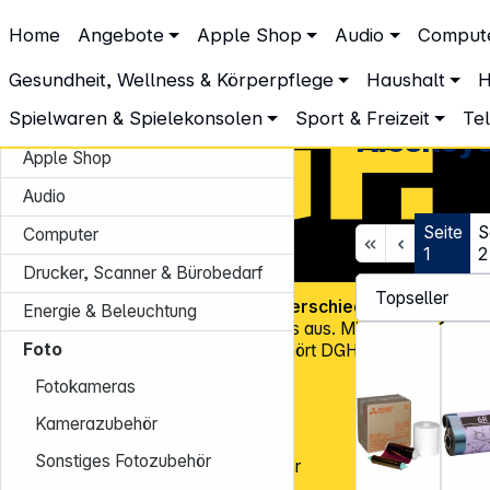
DGH – Partner des Fachhandels
Home
Angebote
Apple Shop
Audio
Comput
Foto
Kiosksysteme & Minilab
Gesundheit, Wellness & Körperpflege
Haushalt
H
Spielwaren & Spielekonsolen
Sport & Freizeit
Te
Angebote
Kiosksys
Apple Shop
Audio
Seite
S
Computer
1
2
Drucker, Scanner & Bürobedarf
Über
45.000 Artikel
und über
600 verschiedene Marken
, v
Energie & Beleuchtung
Know-how und Erfahrung zeichnen uns aus. Mit mehr als
15.00
Foto
Kundenadressen
in Deutschland gehört DGH zu den Top-Distr
für CE-Technologieprodukte!
Fotokameras
Tel.: 0931 9708 - 444
Kamerazubehör
E-Mail:
info@dgh.de
Sonstiges Fotozubehör
Montag – Donnerstag: 8:00 – 17:00 Uhr
Freitag: 8:00 – 14:00 Uhr