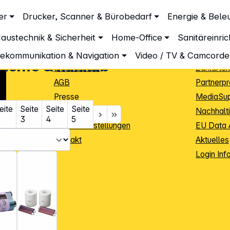
Unternehmen
Inform
er
Drucker, Scanner & Bürobedarf
Energie & Bele
Über DGH
Lieferbe
austechnik & Sicherheit
Home-Office
Sanitäreinri
Unsere Leistungen
Dropship
Beratung
Info Guid
lekommunikation & Navigation
Video / TV & Camcorde
teme & Minilab
Datenschutz
Zahlarten
AGB
Partnerp
Presse
MediaSu
eite
Seite
Seite
Seite
Impressum
Nachhalti
3
4
5
Cookie-Einstellungen
EU Data 
Kontakt
Aktuelles
iele Jahre
Login Inf
0
ibutoren