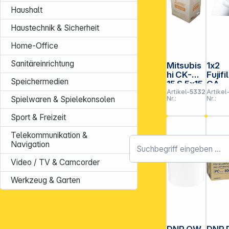
Haushalt
Haustechnik & Sicherheit
Home-Office
Sanitäreinrichtung
Mitsubis
1x2
hi CK-M
Fujifi
Speichermedien
15 S 5x15
CA
Artikel-
533206
Artikel
/ 10x15
Supr
Nr.:
Nr.:
Spielwaren & Spielekonsolen
20,3
112m
Sport & Freizeit
lustr
Telekommunikation &
Navigation
Video / TV & Camcorder
Werkzeug & Garten
DNP QW
DNP 