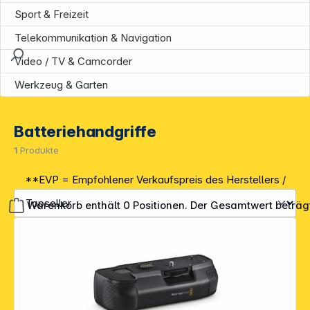
Sport & Freizeit
Telekommunikation & Navigation
Video / TV & Camcorder
Werkzeug & Garten
Batteriehandgriffe
1
Produkte
**EVP = Empfohlener Verkaufspreis des Herstellers /
Lieferanten zzgl. 19% Mwst.
Warenkorb enthält 0 Positionen. Der Gesamtwert beträg
Alle Preise exkl. gesetzl. Mehrwertsteuer zzgl.
Versandkosten
.