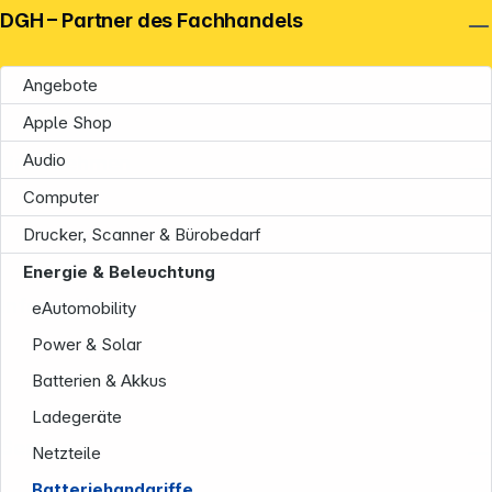
DGH – Partner des Fachhandels
Angebote
Apple Shop
Audio
Unternehmen
Computer
Drucker, Scanner & Bürobedarf
Energie & Beleuchtung
Informationen
eAutomobility
Power & Solar
Batterien & Akkus
Ladegeräte
Service
Netzteile
Batteriehandgriffe