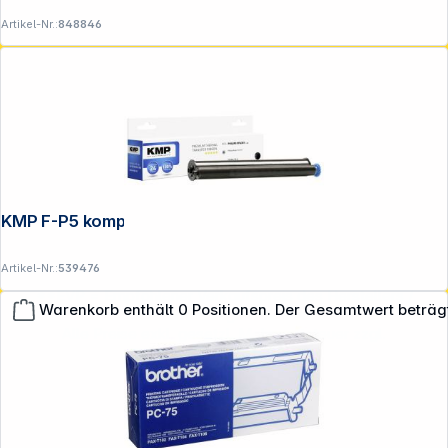
Artikel-Nr.:
848846
KMP F-P5 kompatibel mit Philips PFA 351
Artikel-Nr.:
539476
**EVP = Empfohlener Verkaufspreis des Herstellers /
Warenkorb enthält 0 Positionen. Der Gesamtwert beträg
Lieferanten zzgl. 19% Mwst.
Alle Preise exkl. gesetzl. Mehrwertsteuer zzgl.
Versandkosten
.