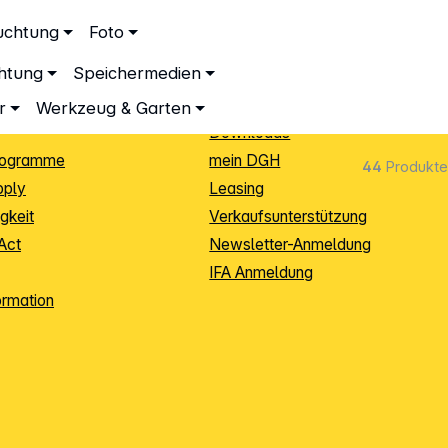
ationen
Service
uchtung
Foto
dingungen
Neukunden-Anmeldung
chtung
Speichermedien
ping
Sendungsverfolgung
e
Warenrücksendung (RMA)
r
Werkzeug & Garten
Downloads
rogramme
mein DGH
44
Produkte
pply
Leasing
gkeit
Verkaufsunterstützung
Act
Newsletter-Anmeldung
IFA Anmeldung
ormation