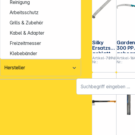
Reinigung
Arbeitsschutz
Grills & Zubehör
Kabel & Adapter
Silky
Garde
Freizeitmesser
Ersatzsä
300 PP
geblatt
gebog
Klebebänder
Artikel-
789651
Artikel-
16
für
Garten
Nr.:
Nr.:
Katana
säge
Hersteller
500-5
grob
(404-50)