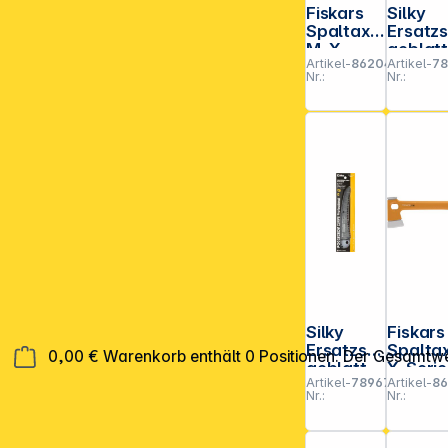
Fiskars
Silky
Spaltaxt
Ersatz
M, X-
geblat
Artikel-
862045
Artikel-
7
series
für
Nr.:
Nr.:
X28
Bigboy
360-13
fein (3
36)
Silky
Fiskars
Ersatzsä
Spalta
0,00 €
Warenkorb enthält 0 Positionen. Der Gesamtwe
geblatt
X-Serie
Artikel-
789679
Artikel-
8
für
X13
Nr.:
Nr.:
Pocket
Boy 170-
8 grob