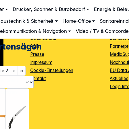
Unternehmen
Inform
er
Drucker, Scanner & Bürobedarf
Energie & Bele
Über DGH
Lieferbe
austechnik & Sicherheit
Home-Office
Sanitäreinri
Unsere Leistungen
Dropship
Beratung
Info Guid
lekommunikation & Navigation
Video / TV & Camcorde
Datenschutz
Zahlarten
artensägen
AGB
Partnerp
Presse
MediaSu
Impressum
Nachhalti
Cookie-Einstellungen
EU Data 
ite
2
Kontakt
Aktuelles
iele Jahre
Login Inf
0
ibutoren