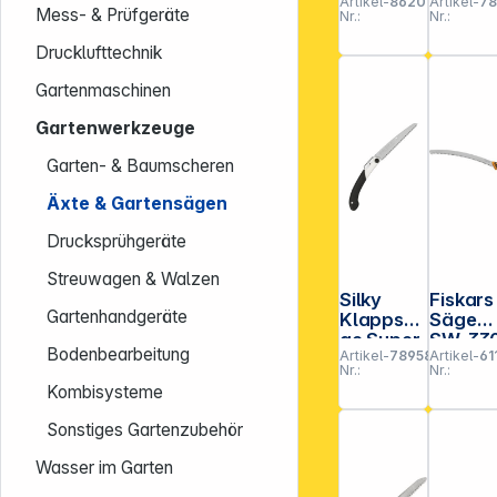
Artikel-
862010
Artikel-
7
series
Gombo
Mess- & Prüfgeräte
Nr.:
Nr.:
X14
270-20
extra f
Drucklufttechnik
(298-2
Gartenmaschinen
Gartenwerkzeuge
Garten- & Baumscheren
Äxte & Gartensägen
Drucksprühgeräte
Streuwagen & Walzen
Silky
Fiskars
Gartenhandgeräte
Klappsä
Säge
ge Super
SW-33
Bodenbearbeitung
Artikel-
789588
Artikel-
61
Accel
Nr.:
Nr.:
210-14
Kombisysteme
fein (117-
21)
Sonstiges Gartenzubehör
Wasser im Garten