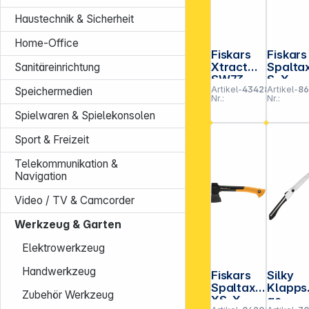
Haustechnik & Sicherheit
Home-Office
Fiskars
Fiskars
Xtract
Spalta
Sanitäreinrichtung
SW73
S, X-
Artikel-
434289
Artikel-
86
Speichermedien
Astsäge
series
Nr.:
Nr.:
X24
Spielwaren & Spielekonsolen
Sport & Freizeit
Telekommunikation &
Navigation
Video / TV & Camcorder
Werkzeug & Garten
Elektrowerkzeug
Handwerkzeug
Fiskars
Silky
Spaltaxt
Klapps
Zubehör Werkzeug
XS, X-
ge