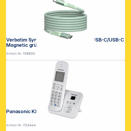
Verbatim Sync&Charge 100W 120cm USB-C/USB-C
Magnetic grün 31855
Artikel-Nr.:
138800
Panasonic KX-TG6821GS perlsilber
Artikel-Nr.:
702464