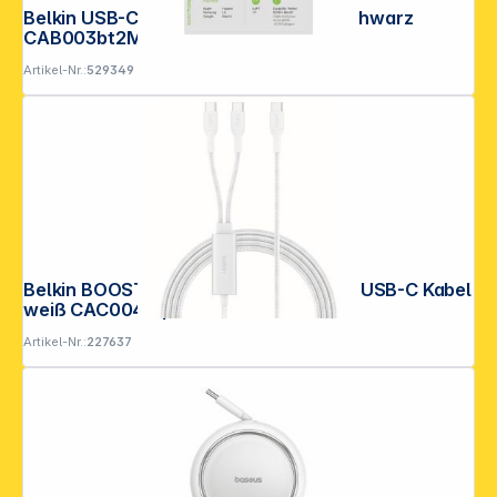
Belkin USB-C/USB-C Kabel 2m PVC, schwarz
CAB003bt2MBK
Artikel-Nr.:
529349
Belkin BOOSTCHARGE Pro 140W 1,5m USB-C Kabel
weiß CAC004hq1.5MWH
Artikel-Nr.:
227637