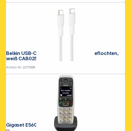
Belkin USB-C/USB-c Kabel 240W 3m geflochten,
weiß CAB025hq3MWH
Artikel-Nr.:
227588
Gigaset E560 HX