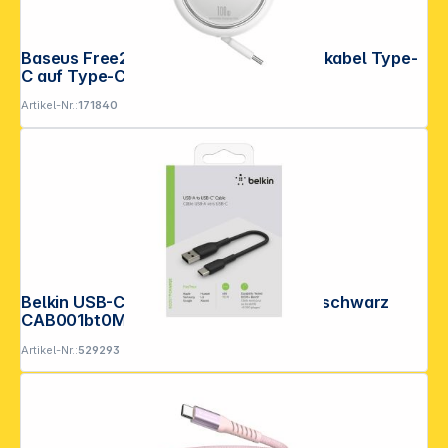
Baseus Free2Draw ausziehbares Ladekabel Type-
C auf Type-C 100W
Artikel-Nr.:
171840
Belkin USB-C/USB-A Kabel 15cm PVC, schwarz
CAB001bt0MBK
Artikel-Nr.:
529293