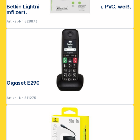
Belkin Lightning Lade/Sync Kabel 15cm, PVC, weiß,
mfi zert.
Artikel-Nr.:
528873
Gigaset E290 HX schwarz
Artikel-Nr.:
511275