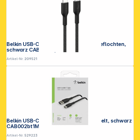
Belkin USB-C/USB-c Kabel 240W 1m geflochten,
schwarz CAB025hq1MBK
Artikel-Nr.:
209521
Belkin USB-C/USB-A Kabel 1m ummantelt, schwarz
CAB002bt1MBK
Artikel-Nr.:
529223