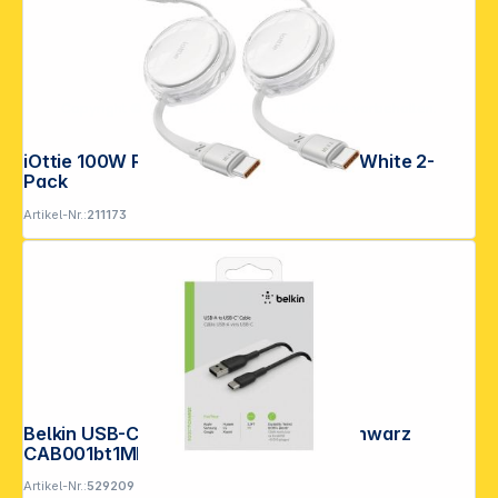
Copyright © 2001 - 2026 DGH - Alle Rechte vorbehalten.
iOttie 100W Retractable USB-C Cable White 2-
Pack
Artikel-Nr.:
211173
Belkin USB-C/USB-A Kabel 1m PVC, schwarz
CAB001bt1MBK
Artikel-Nr.:
529209