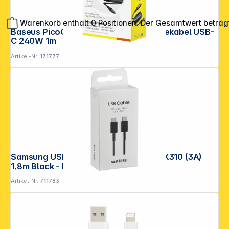
Warenkorb enthält 0 Positionen. Der Gesamtwert beträg
Baseus PicoGo magnetisch Schnelladekabel USB-
C 240W 1m
Artikel-Nr.:
171777
**EVP = Empfohlener Verkaufspreis des Herstellers /
Lieferanten zzgl. 19% Mwst.
Alle Preise exkl. gesetzl. Mehrwertsteuer zzgl.
Versandkosten
.
Samsung USB-C zu USB-C Kabel EP-DX310 (3A)
1,8m Black - bulk
Artikel-Nr.:
711783