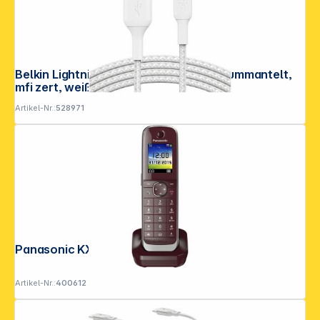
Belkin Lightning Lade/Sync Kabel 3m, ummantelt,
mfi zert, weiß
Artikel-Nr.:
528971
Panasonic KX-TGJA30EXR weinrot
Artikel-Nr.:
400612