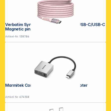
Verbatim Sync&Charge 100W 120cm USB-C/USB-C
Magnetic pink 31857
Artikel-Nr.:
138786
Marmitek Connect USB-C to VGA Adapter
Artikel-Nr.:
674158