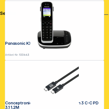
Service
Panasonic KX-TGJ320GB
Artikel-Nr.:
133443
Conceptronic ETTA04B12 USB 4.0 Gen 3 C-C PD
3.1 1.2M