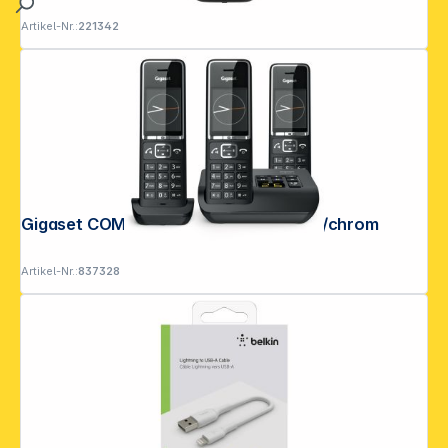
Artikel-Nr.:
221342
Gigaset COMFORT 550A trio schwarz/chrom
Artikel-Nr.:
837328