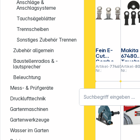
Anschläge &
Anschlagsysteme
Tauchsägeblätter
Trennscheiben
Sonstiges Zubehör Trennen
Fein E-
Makita
Zubehör allgemein
Cut
67480
Baustellenradios & -
Combo
Tauch
lautsprecher
Artikel-
774650
Artikel-
80
Starlock
gebl.-S
Nr.:
Nr.:
WOOD &
4Stk
Beleuchtung
METAL
Mess- & Prüfgeräte
Drucklufttechnik
Gartenmaschinen
Gartenwerkzeuge
Wasser im Garten