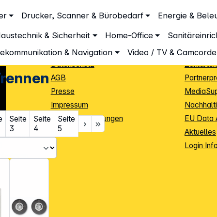
Unternehmen
Inform
er
Drucker, Scanner & Bürobedarf
Energie & Bele
Über DGH
Lieferbe
austechnik & Sicherheit
Home-Office
Sanitäreinri
Unsere Leistungen
Dropship
Beratung
Info Guid
lekommunikation & Navigation
Video / TV & Camcorde
Datenschutz
Zahlarten
Trennen
AGB
Partnerp
Presse
MediaSu
Impressum
Nachhalti
Cookie-Einstellungen
EU Data 
e
Seite
Seite
Seite
3
4
5
Kontakt
Aktuelles
iele Jahre
Login Inf
0
ibutoren