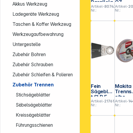
Parallela
QZ
Akkus Werkzeug
Artikel-
807431
Artikel-
2
nschlag
Diaman
Nr.:
Nr.:
Trenns
Ladegeräte Werkzeug
eibe
180mm
Taschen & Koffer Werkzeug
Werkzeugaufbewahrung
Untergestelle
Zubehör Bohren
Zubehör Schrauben
Zubehör Schleifen & Polieren
Zubehör Trennen
Fein
Makita
Sägeblat
Trenns
Stichsägeblätter
t SLP E-
eibe
Artikel-
217613
Artikel-
14
Cut P
115x1,2
Säbelsägeblätter
Nr.:
Nr.:
HCS
m INOX
50x65
Kreissägeblätter
VE3
Führungsschienen