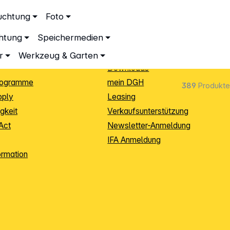
ationen
Service
uchtung
Foto
dingungen
Neukunden-Anmeldung
chtung
Speichermedien
ping
Sendungsverfolgung
e
Warenrücksendung (RMA)
r
Werkzeug & Garten
Downloads
rogramme
mein DGH
389
Produkte
pply
Leasing
gkeit
Verkaufsunterstützung
Act
Newsletter-Anmeldung
IFA Anmeldung
ormation