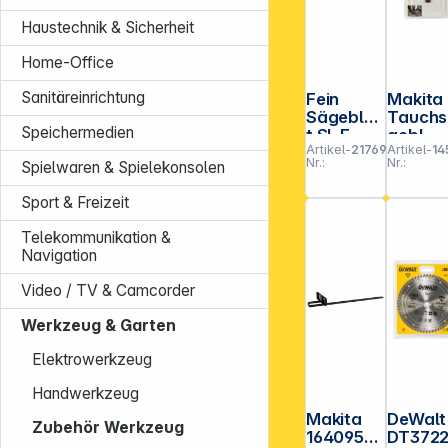
Haustechnik & Sicherheit
Home-Office
Sanitäreinrichtung
Fein
Makita
Sägeblat
Tauch
Speichermedien
t SL E-
gebl.
Artikel-
217697
Artikel-
14
Cut LL
10mm
Nr.:
Nr.:
Spielwaren & Spielekonsolen
BIM
TMA05
50x35
Sport & Freizeit
VE5
Telekommunikation &
Navigation
Video / TV & Camcorder
Werkzeug & Garten
Elektrowerkzeug
Handwerkzeug
Makita
DeWalt
Zubehör Werkzeug
164095-8
DT3722