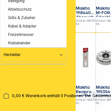
Reinigung
Makita
Makita
Arbeitsschutz
198440-5
M-FOR
Absaugh
Sägebl
Grills & Zubehör
Artikel-
807536
Artikel-
14
aube
t
Nr.:
Nr.:
Trennen
190x30
Kabel & Adapter
230mm
2Z
Freizeitmesser
Klebebänder
Hersteller
Makita
Makita
Reciprobl
195354
0,00 €
Warenkorb enthält 0 Positionen. Der Gesamtwe
att BIM
EZYNU
Artikel-
143791
Artikel-
8
150/32Z
M14
Nr.:
Nr.: