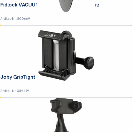
Fidlock VACUUM uni phone patch schwarz
Artikel-Nr.:
800669
Joby GripTight Mount PRO schwarz
Artikel-Nr.:
389419