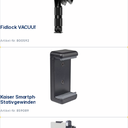
Fidlock VACUUM screw base
Artikel-Nr.:
800592
Kaiser Smartphone-Halter schwarz mit 2
Stativgewinden 6015
Artikel-Nr.:
859089