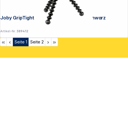
Joby GripTight GorillaPod Stand PRO schwarz
Artikel-Nr.:
389412
Seite
1
Seite
2