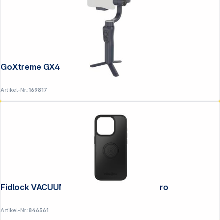
GoXtreme GX4 Gimbal mit Tracker
Artikel-Nr.:
169817
Fidlock VACUUM phone case iPhone 15 Pro
Artikel-Nr.:
846561