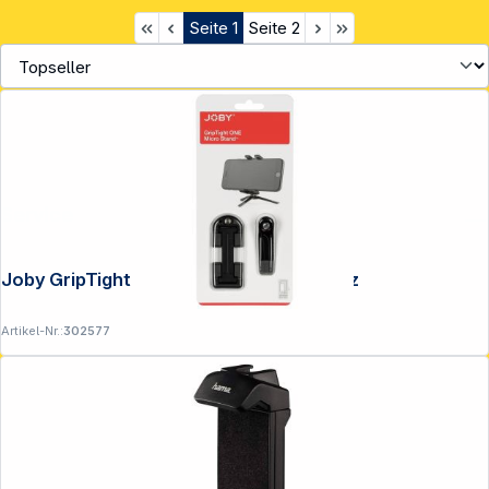
Seite
1
Seite
2
Service
Joby GripTight One Micro Stand schwarz
Artikel-Nr.:
302577