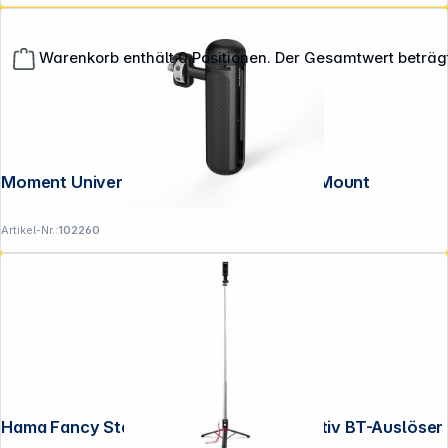
Warenkorb enthält 0 Positionen. Der Gesamtwert beträg
**EVP = Empfohlener Verkaufspreis des Herstellers /
Lieferanten zzgl. 19% Mwst.
Moment Universal Mobile Grip - Thread Mount
Alle Preise exkl. gesetzl. Mehrwertsteuer zzgl.
Versandkosten
.
Artikel-Nr.:
102260
Hama Fancy Stand 110 II Selfie-Stick-Stativ BT-Auslöser