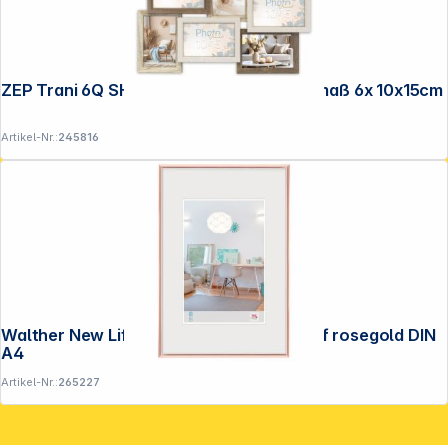
ZEP Trani 6Q SH566 MDF Rahmen Innenmaß 6x 10x15cm
Artikel-Nr.:
245816
Walther New Lifestyle 21x29,7 Kunststoff rosegold DIN
A4
Artikel-Nr.:
265227