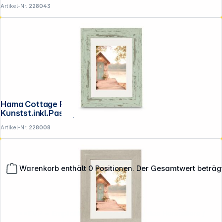
Artikel-Nr.:
228043
Hama Cottage Pastell-Mint 15x20
Kunstst.inkl.Passepartout 193335
Artikel-Nr.:
228008
Warenkorb enthält 0 Positionen. Der Gesamtwert beträg
**EVP = Empfohlener Verkaufspreis des Herstellers /