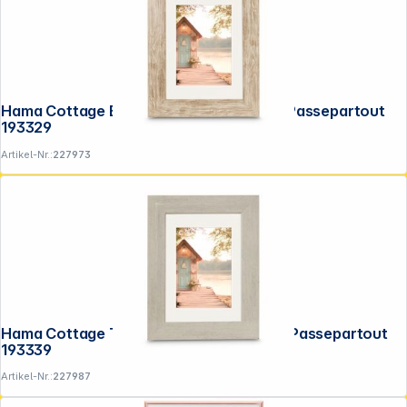
Hama Cottage Braun 13x18 Kunstst.inkl.Passepartout
193329
Artikel-Nr.:
227973
Folgen Sie uns auf
Hama Cottage Taupe 13x18 Kunstst.inkl.Passepartout
193339
Artikel-Nr.:
227987