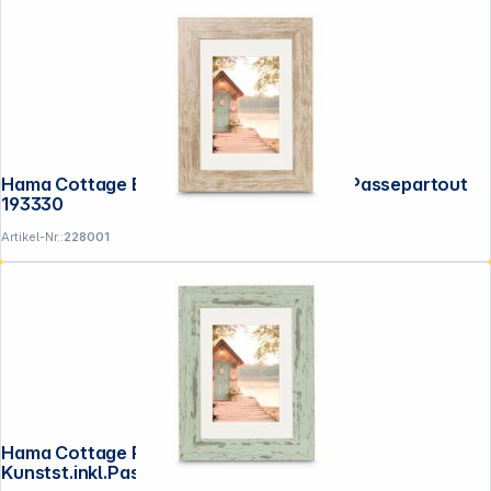
Hama Cottage Braun 15x20 Kunstst.inkl.Passepartout
193330
Artikel-Nr.:
228001
Hama Cottage Pastell-Mint 20x30
Kunstst.inkl.Passepartout 193336