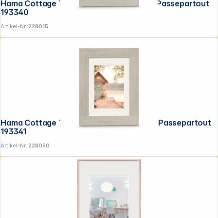
Lieferanten zzgl. 19% Mwst.
Hama Cottage Taupe 15x20 Kunstst.inkl.Passepartout
Alle Preise exkl. gesetzl. Mehrwertsteuer zzgl.
193340
Versandkosten
.
Artikel-Nr.:
228015
Hama Cottage Taupe 20x30 Kunstst.inkl.Passepartout
193341
Artikel-Nr.:
228050