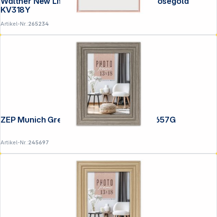
Walther New Lifestyle 13x18 Kunststoff rosegold
KV318Y
Artikel-Nr.:
265234
ZEP Munich Grey 13x18 Holz Rahmen AA657G
Artikel-Nr.:
245697