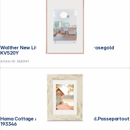
Walther New Lifestyle 15x20 Kunststoff rosegold
KV520Y
Artikel-Nr.:
265241
Hama Cottage Altweiß 20x30 Kunstst.inkl.Passepartout
193346