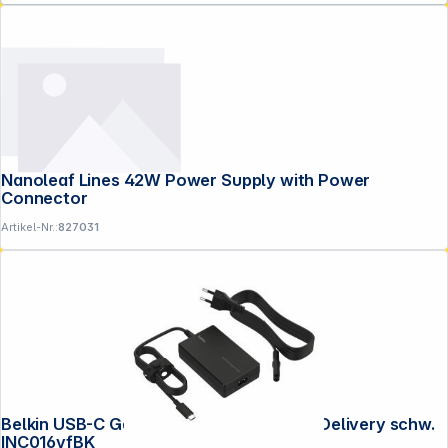
Nanoleaf Lines 42W Power Supply with Power
Connector
Artikel-Nr.:
827031
Folgen Sie uns auf
Belkin USB-C GaN Netzteil 100W Power Delivery schw.
INC016vfBK