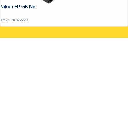
Nikon EP-5B Netzadapteranschluss
Artikel-Nr.:
456512