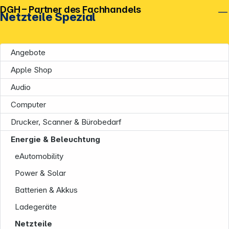
DGH – Partner des Fachhandels
Netzteile Spezial
Angebote
Apple Shop
Audio
Computer
Drucker, Scanner & Bürobedarf
Energie & Beleuchtung
eAutomobility
Power & Solar
Batterien & Akkus
Ladegeräte
Netzteile
Unternehmen