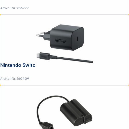
Artikel-Nr.:
236777
Nintendo Switch 2-Netzteil
Copyright © 2001 - 2026 DGH - Alle Rechte vorbehalten.
Artikel-Nr.:
160409