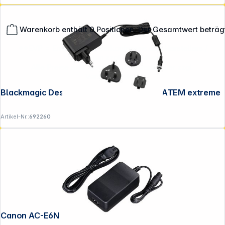
Warenkorb enthält 0 Positionen. Der Gesamtwert beträg
**EVP = Empfohlener Verkaufspreis des Herstellers /
Lieferanten zzgl. 19% Mwst.
Alle Preise exkl. gesetzl. Mehrwertsteuer zzgl.
Versandkosten
.
Blackmagic Design Netzteil 12V 60W für ATEM extreme
Artikel-Nr.:
692260
Canon AC-E6N