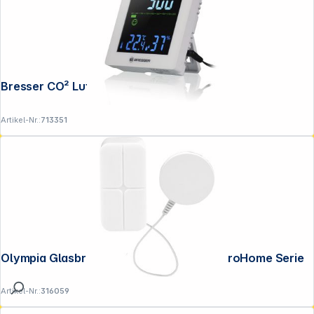
Bresser CO² Luftqualitätsmonitor weiss
Artikel-Nr.:
713351
Olympia Glasbruchsensor für Protect / ProHome Serie
Artikel-Nr.:
316059