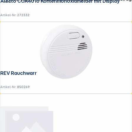
Alecto COA4010 Kohlenmonoxidmelder mit Display
Artikel-Nr.:
272332
**EVP = Empfohlener Verkaufspreis des Herstellers /
Lieferanten zzgl. 19% Mwst.
Alle Preise exkl. gesetzl. Mehrwertsteuer zzgl.
Versandkosten
.
REV Rauchwarnmelder 00235103
Artikel-Nr.:
850269