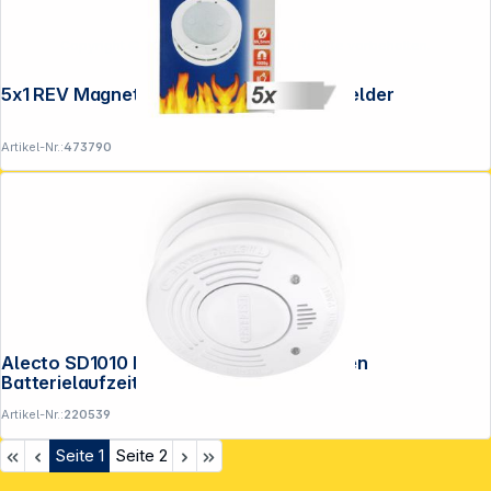
Copyright © 2001 - 2026 DGH - Alle Rechte vorbehalten.
5x1 REV Magnetbefestigung für Rauchmelder
Artikel-Nr.:
473790
Alecto SD1010 Rauchmelder mit 10 Jahren
Batterielaufzeit
Artikel-Nr.:
220539
Seite
1
Seite
2