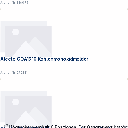
Artikel-Nr.:
316073
Alecto COA1910 Kohlenmonoxidmelder
Artikel-Nr.:
272311
Warenkorb enthält 0 Positionen. Der Gesamtwert beträg