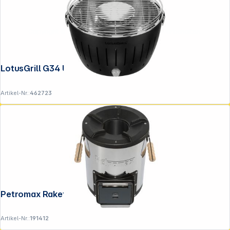
Copyright © 2001 - 2026 DGH - Alle Rechte vorbehalten.
LotusGrill G34 U Anthrazit
Artikel-Nr.:
462723
Petromax Raketenofen rf33
Artikel-Nr.:
191412