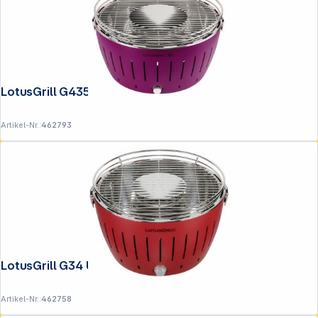
LotusGrill G435 U Lila
Artikel-Nr.:
462793
LotusGrill G34 U Rot
Artikel-Nr.:
462758