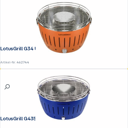
LotusGrill G34 U Orange
Artikel-Nr.:
462744
LotusGrill G435 U Blau