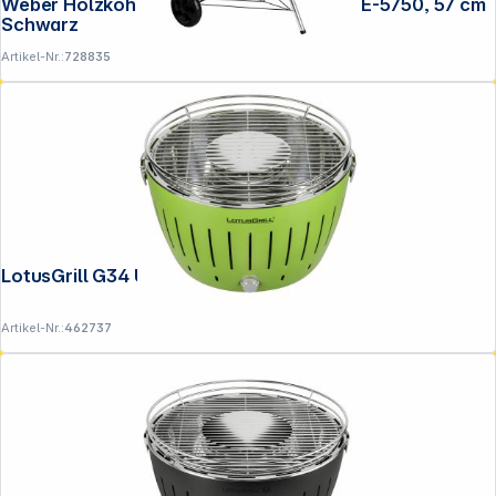
Weber Holzkohlegrill Master Touch GBS E-5750, 57 cm
Schwarz
Artikel-Nr.:
728835
LotusGrill G34 U Gruen
Artikel-Nr.:
462737