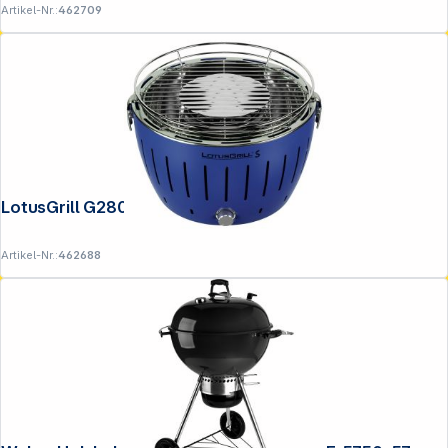
Artikel-Nr.:
462709
LotusGrill G280 U Blau
Artikel-Nr.:
462688