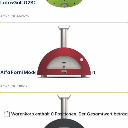
LotusGrill G280 U Gruen
Artikel-Nr.:
462695
Alfa Forni Moderno 3 Pizze Holz Antik Rot
Artikel-Nr.:
818519
Warenkorb enthält 0 Positionen. Der Gesamtwert beträg