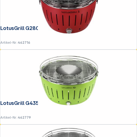
LotusGrill G280 U Rot
Artikel-Nr.:
462716
LotusGrill G435 U Gruen
Artikel-Nr.:
462779