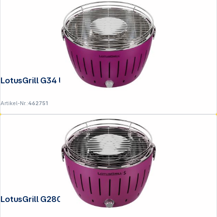
LotusGrill G34 U Lila
Artikel-Nr.:
462751
Folgen Sie uns auf
LotusGrill G280 U Lila