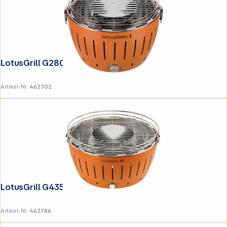
LotusGrill G280 U Orange
Service
Artikel-Nr.:
462702
LotusGrill G435 U Orange
Artikel-Nr.:
462786