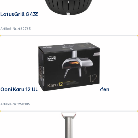
LotusGrill G435 U Anthrazit
Artikel-Nr.:
462765
Ooni Karu 12 UU-P32D00 Outdoor-Pizzaofen
Artikel-Nr.:
258185