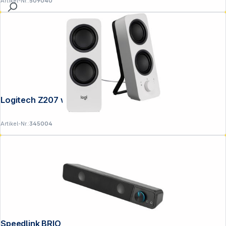
Artikel-Nr.:
509040
Logitech Z207 weiß
Artikel-Nr.:
345004
Speedlink BRIO Stereo Soundbar black