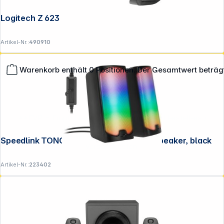
Logitech Z 623
Artikel-Nr.:
490910
Warenkorb enthält 0 Positionen. Der Gesamtwert beträg
**EVP = Empfohlener Verkaufspreis des Herstellers /
Lieferanten zzgl. 19% Mwst.
Alle Preise exkl. gesetzl. Mehrwertsteuer zzgl.
Speedlink TONOS RGB Gaming Stereo Speaker, black
Versandkosten
.
Artikel-Nr.:
223402