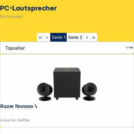
PC-Lautsprecher
26
Produkte
Seite
1
Seite
2
Service
Razer Nommo V2 Speaker
Artikel-Nr.:
243156