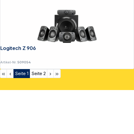
Logitech Z 906 5.1 Surround Speaker
Artikel-Nr.:
509054
Seite
1
Seite
2