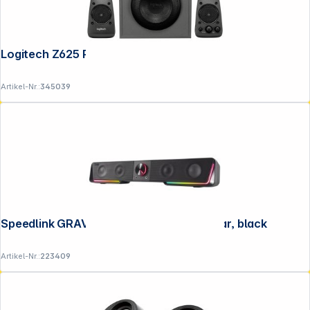
Logitech Z625 Powerful THX Sound
Artikel-Nr.:
345039
Speedlink GRAVITY RGB Stereo Soundbar, black
Artikel-Nr.:
223409