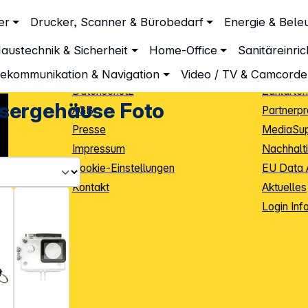
Unternehmen
Inform
er
Drucker, Scanner & Bürobedarf
Energie & Bele
Über DGH
Lieferbe
austechnik & Sicherheit
Home-Office
Sanitäreinri
Unsere Leistungen
Dropship
Beratung
Info Guid
lekommunikation & Navigation
Video / TV & Camcorde
Datenschutz
Zahlarten
sergehäuse Foto
AGB
Partnerp
Presse
MediaSu
Impressum
Nachhalti
Cookie-Einstellungen
EU Data 
Kontakt
Aktuelles
iele Jahre
Login Inf
0
ibutoren