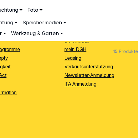
ationen
Service
uchtung
Foto
dingungen
Neukunden-Anmeldung
chtung
Speichermedien
ping
Sendungsverfolgung
e
Warenrücksendung (RMA)
r
Werkzeug & Garten
Downloads
rogramme
mein DGH
15
Produkte
pply
Leasing
gkeit
Verkaufsunterstützung
Act
Newsletter-Anmeldung
IFA Anmeldung
ormation