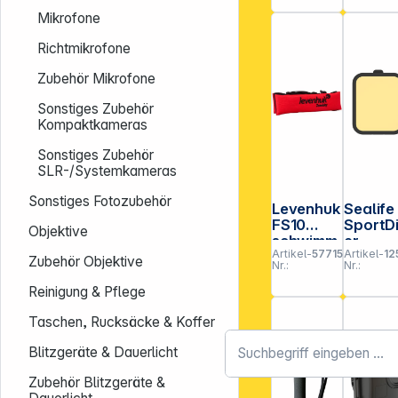
(SL9832)
se für
Mikrofone
TG-6/7
Richtmikrofone
Zubehör Mikrofone
Sonstiges Zubehör
Kompaktkameras
Sonstiges Zubehör
SLR-/Systemkameras
Sonstiges Fotozubehör
Levenhuk
Sealife
FS10
SportD
Objektive
schwimm
er
Artikel-
577159
Artikel-
12
fähiger
Farbfil
Zubehör Objektive
Nr.:
Nr.:
Riemen
Gelb
(SL400
Reinigung & Pflege
)
Taschen, Rucksäcke & Koffer
Blitzgeräte & Dauerlicht
Zubehör Blitzgeräte &