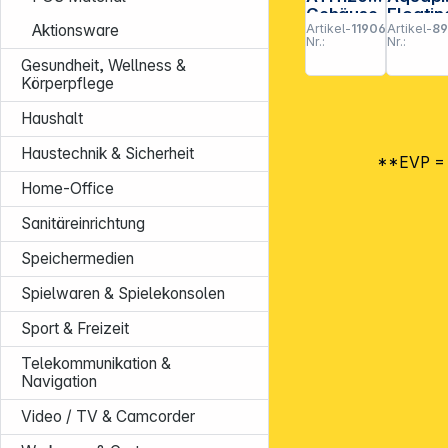
Gehäuse
Floatin
Artikel-
119067
Artikel-
8
Aktionsware
witterung
Grip
Nr.:
Nr.:
sbeständ
schwar
Gesundheit, Wellness &
ig
weiss
Körperpflege
Haushalt
Haustechnik & Sicherheit
**EVP = E
Home-Office
Sanitäreinrichtung
Speichermedien
Spielwaren & Spielekonsolen
Sport & Freizeit
Telekommunikation &
Navigation
Video / TV & Camcorder