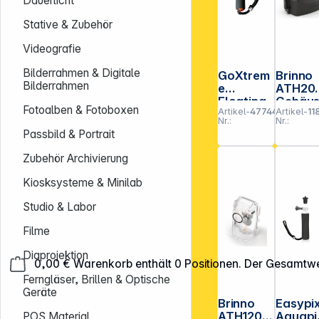
Dauerlicht
Stative & Zubehör
Videografie
Bilderrahmen & Digitale
GoXtrem
Brinno
Bilderrahmen
e
ATH20
Floating
Gehäu
Fotoalben & Fotoboxen
Artikel-
477444
Artikel-
11
Grip
witter
Nr.:
Nr.:
sbestä
Passbild & Portrait
ig
Zubehör Archivierung
Kiosksysteme & Minilab
Studio & Labor
Filme
Diaprojektion
0,00 €
Warenkorb enthält 0 Positionen. Der Gesamtwe
Ferngläser, Brillen & Optische
Geräte
Brinno
Easypi
ATH120
Aquapi
POS Material