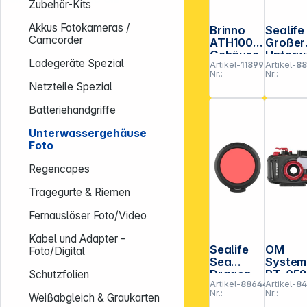
Zubehör-Kits
Akkus Fotokameras /
Brinno
Sealife
Camcorder
ATH1000
Großer
Gehäuse
Unterw
Ladegeräte Spezial
Artikel-
118997
Artikel-
8
wetterre
ser-
Nr.:
Nr.:
sistent
Retrak
Netzteile Spezial
Rückho
ystem
Batteriehandgriffe
(SL926
Unterwassergehäuse
Foto
Regencapes
Tragegurte & Riemen
Fernauslöser Foto/Video
Kabel und Adapter -
Sealife
OM
Foto/Digital
Sea
System
Dragon
PT-059
Schutzfolien
Artikel-
886440
Artikel-
84
Red Fire
Unterw
Nr.:
Nr.:
Weißabgleich & Graukarten
Filter
sergeh