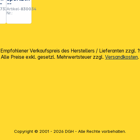
g
er
97332
Artikel-
830034
Farbfilter
Nr.:
z-
Rot
(SL40007
)
mpfohlener Verkaufspreis des Herstellers / Lieferanten zzgl.
Alle Preise exkl. gesetzl. Mehrwertsteuer zzgl.
Versandkosten
.
Copyright © 2001 - 2026 DGH - Alle Rechte vorbehalten.