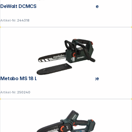
DeWalt DCMCS574N-XJ Akku-Kettensäge
Artikel-Nr.:
244318
Metabo MS 18 LTX BL 25 Akku-Kettensäge
Artikel-Nr.:
250240