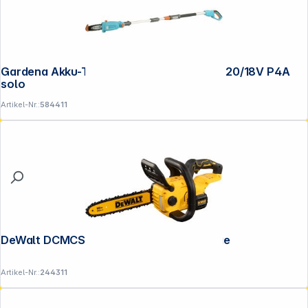
Gardena Akku-Telesk.Hochentaster TCS 20/18V P4A
solo
Artikel-Nr.:
584411
DeWalt DCMCS565N-XJ Akku-Kettensäge
Artikel-Nr.:
244311