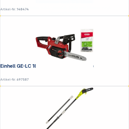
Lieferanten zzgl. 19% Mwst.
Alle Preise exkl. gesetzl. Mehrwertsteuer zzgl.
Artikel-Nr.:
148474
Versandkosten
.
Einhell GE-LC 18 Li solo Akku-Kettensäge
Artikel-Nr.:
697587