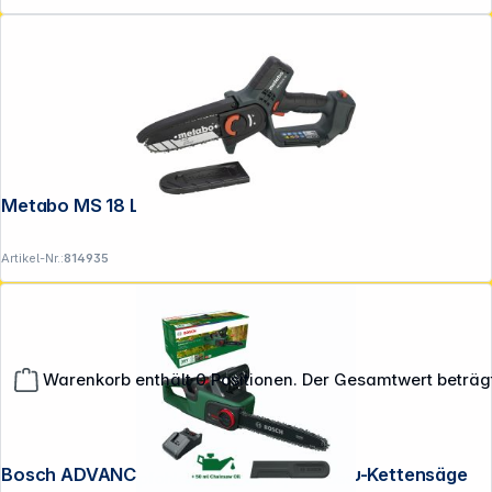
Metabo MS 18 LTX 15
Artikel-Nr.:
814935
Warenkorb enthält 0 Positionen. Der Gesamtwert beträg
Bosch ADVANCEDCHAIN 36V-35-40 Akku-Kettensäge
**EVP = Empfohlener Verkaufspreis des Herstellers /