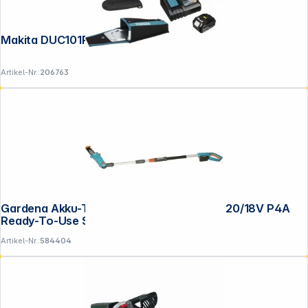
Makita DUC101RX06 Akku-Astsäge
Artikel-Nr.:
206763
Service
Gardena Akku-Telesk.Hochentaster TCS 20/18V P4A
Ready-To-Use Set
Artikel-Nr.:
584404