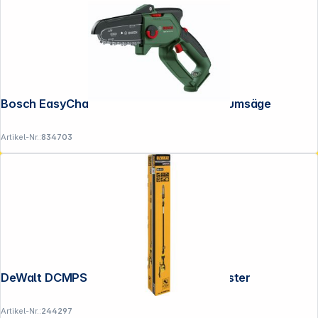
Bosch EasyChain 18V-15-7 solo Akku-Baumsäge
Artikel-Nr.:
834703
DeWalt DCMPS635N-XJ Akku-Hochentaster
Artikel-Nr.:
244297