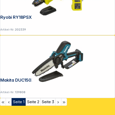
Ryobi RY18PSX10A-0 Akku-Astsäge
Artikel-Nr.:
202339
Makita DUC150Z Akku-Astsäge
Artikel-Nr.:
139808
Seite
1
Seite
2
Seite
3