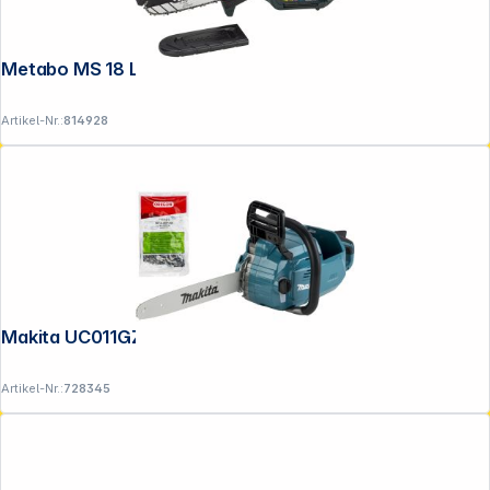
Metabo MS 18 LTX 15 metaBOX
Artikel-Nr.:
814928
Makita UC011GZ Akku-Kettensäge 40V
Artikel-Nr.:
728345