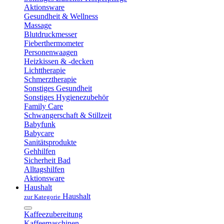
Aktionsware
Gesundheit & Wellness
Massage
Blutdruckmesser
Fieberthermometer
Personenwaagen
Heizkissen & -decken
Lichttherapie
Schmerztherapie
Sonstiges Gesundheit
Sonstiges Hygienezubehör
Family Care
Schwangerschaft & Stillzeit
Babyfunk
Babycare
Sanitätsprodukte
Gehhilfen
Sicherheit Bad
Alltagshilfen
Aktionsware
Haushalt
Haushalt
zur Kategorie
Kaffeezubereitung
Kaffeemaschinen