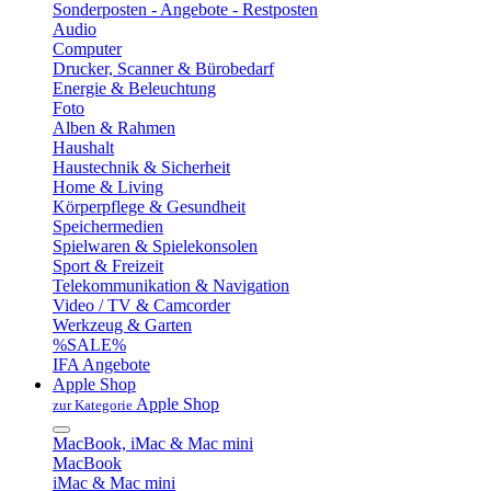
Sonderposten - Angebote - Restposten
Audio
Computer
Drucker, Scanner & Bürobedarf
Energie & Beleuchtung
Foto
Alben & Rahmen
Haushalt
Haustechnik & Sicherheit
Home & Living
Körperpflege & Gesundheit
Speichermedien
Spielwaren & Spielekonsolen
Sport & Freizeit
Telekommunikation & Navigation
Video / TV & Camcorder
Werkzeug & Garten
%SALE%
IFA Angebote
Apple Shop
Apple Shop
zur Kategorie
MacBook, iMac & Mac mini
MacBook
iMac & Mac mini