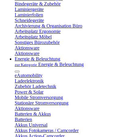
Bindegeräte & Zubehör
Laminiergeräte
Laminierfolien
Schneidegeräte
Archivierung & Organisation Büro
Arbeitsplatz Ergonomie
Arbeitsplatz Möbel
Sonstiges Bürozubehör
Aktionsware
Aktionsware
Energie & Beleuchtung
Energie & Beleuchtung
zur Kategorie
eAutomobility
Ladeelektronik
Zubehör Ladetechnik
Power & Solar
Mobile Stromversorgung
Stationäre Stromversorgung
Aktionsware
Batterien & Akkus
Batterien
Akkus Universal
Akkus Fotokameras / Camcorder
Akkus Action-Camcorder