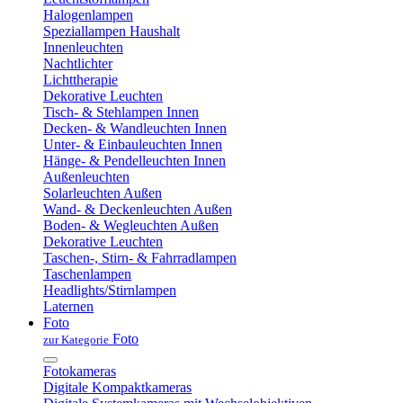
Halogenlampen
Speziallampen Haushalt
Innenleuchten
Nachtlichter
Lichttherapie
Dekorative Leuchten
Tisch- & Stehlampen Innen
Decken- & Wandleuchten Innen
Unter- & Einbauleuchten Innen
Hänge- & Pendelleuchten Innen
Außenleuchten
Solarleuchten Außen
Wand- & Deckenleuchten Außen
Boden- & Wegleuchten Außen
Dekorative Leuchten
Taschen-, Stirn- & Fahrradlampen
Taschenlampen
Headlights/Stirnlampen
Laternen
Foto
Foto
zur Kategorie
Fotokameras
Digitale Kompaktkameras