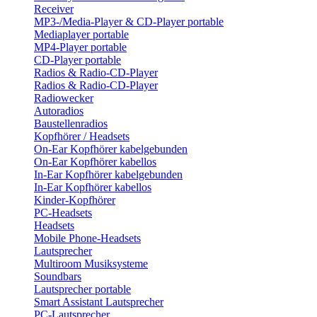
Receiver
MP3-/Media-Player & CD-Player portable
Mediaplayer portable
MP4-Player portable
CD-Player portable
Radios & Radio-CD-Player
Radios & Radio-CD-Player
Radiowecker
Autoradios
Baustellenradios
Kopfhörer / Headsets
On-Ear Kopfhörer kabelgebunden
On-Ear Kopfhörer kabellos
In-Ear Kopfhörer kabelgebunden
In-Ear Kopfhörer kabellos
Kinder-Kopfhörer
PC-Headsets
Headsets
Mobile Phone-Headsets
Lautsprecher
Multiroom Musiksysteme
Soundbars
Lautsprecher portable
Smart Assistant Lautsprecher
PC-Lautsprecher