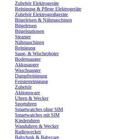
Zubehör Elektrogeräte
Reinigung & Pflege Elektrogeräte
Zubehör Elektrogroßgeräte
Bügeleisen & Nähmaschinen
Bügeleisen
Bügelstationen
Steamer
Nähmaschinen
Reinigung
Saug- & Wischroboter
Bodensauger
Akkusauger
Waschsauger
Dampfreinigung
Fensterreinigung
Zubehör
Aktionsware
Uhren & Wecker
Sportuhren
Smartwatches ohne SIM
Smartwatches mit SIM
Kinderuhren
Wanduhren & Wecker
Radiowecker
Babyfunk & Babycare