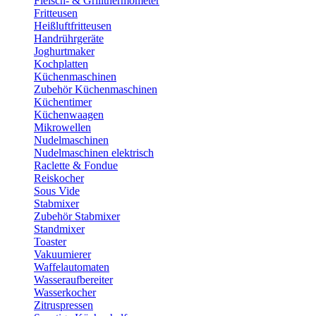
Fleisch- & Grillthermometer
Fritteusen
Heißluftfritteusen
Handrührgeräte
Joghurtmaker
Kochplatten
Küchenmaschinen
Zubehör Küchenmaschinen
Küchentimer
Küchenwaagen
Mikrowellen
Nudelmaschinen
Nudelmaschinen elektrisch
Raclette & Fondue
Reiskocher
Sous Vide
Stabmixer
Zubehör Stabmixer
Standmixer
Toaster
Vakuumierer
Waffelautomaten
Wasseraufbereiter
Wasserkocher
Zitruspressen