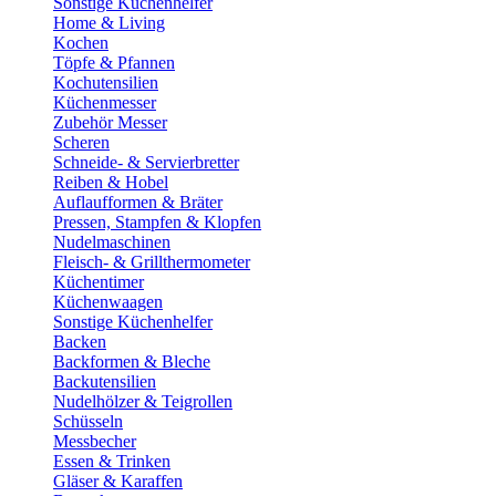
Sonstige Küchenhelfer
Home & Living
Kochen
Töpfe & Pfannen
Kochutensilien
Küchenmesser
Zubehör Messer
Scheren
Schneide- & Servierbretter
Reiben & Hobel
Auflaufformen & Bräter
Pressen, Stampfen & Klopfen
Nudelmaschinen
Fleisch- & Grillthermometer
Küchentimer
Küchenwaagen
Sonstige Küchenhelfer
Backen
Backformen & Bleche
Backutensilien
Nudelhölzer & Teigrollen
Schüsseln
Messbecher
Essen & Trinken
Gläser & Karaffen