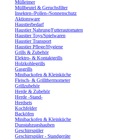
Mülleimer
Müllbeutel & Geruchsfilter
Insekten-/Pollen-/Sonnenschutz
Aktionsware
Haustierbedarf
Haustier Nahrung/Futterautomaten
Haustier Toys/Spielwaren
Haustier Transport
Haustier Pflege/Hygiene
Grills & Zubehör
Elektro- & Kontaktgrills
Holzkohlegrills
Gasgrills
Minibackofen & Kleinküche
Fleisch- & Grillthermometer
Grillzubehör
Herde & Zubehör
Herde -Stand-
Herdsets
Kochfelder
Backöfen
Minibackofen & Kleinküche
Dunstabzugshauben
Geschirrspüler
Geschirrspüler - Standgeräte