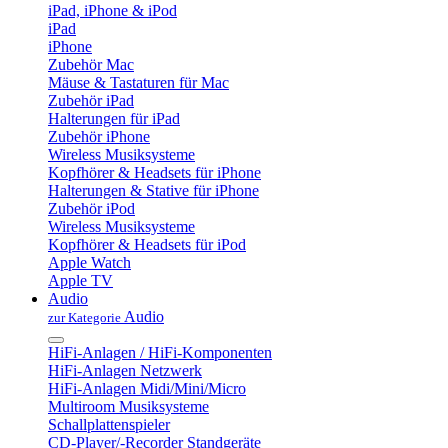
iPad, iPhone & iPod
iPad
iPhone
Zubehör Mac
Mäuse & Tastaturen für Mac
Zubehör iPad
Halterungen für iPad
Zubehör iPhone
Wireless Musiksysteme
Kopfhörer & Headsets für iPhone
Halterungen & Stative für iPhone
Zubehör iPod
Wireless Musiksysteme
Kopfhörer & Headsets für iPod
Apple Watch
Apple TV
Audio
Audio
zur Kategorie
HiFi-Anlagen / HiFi-Komponenten
HiFi-Anlagen Netzwerk
HiFi-Anlagen Midi/Mini/Micro
Multiroom Musiksysteme
Schallplattenspieler
CD-Player/-Recorder Standgeräte