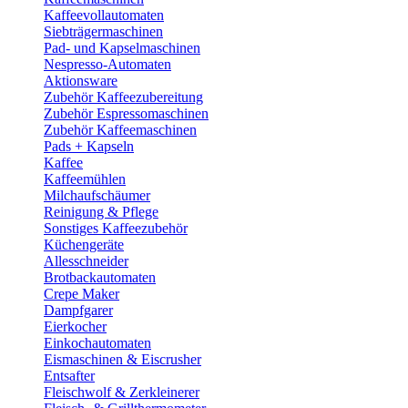
Kaffeevollautomaten
Siebträgermaschinen
Pad- und Kapselmaschinen
Nespresso-Automaten
Aktionsware
Zubehör Kaffeezubereitung
Zubehör Espressomaschinen
Zubehör Kaffeemaschinen
Pads + Kapseln
Kaffee
Kaffeemühlen
Milchaufschäumer
Reinigung & Pflege
Sonstiges Kaffeezubehör
Küchengeräte
Allesschneider
Brotbackautomaten
Crepe Maker
Dampfgarer
Eierkocher
Einkochautomaten
Eismaschinen & Eiscrusher
Entsafter
Fleischwolf & Zerkleinerer