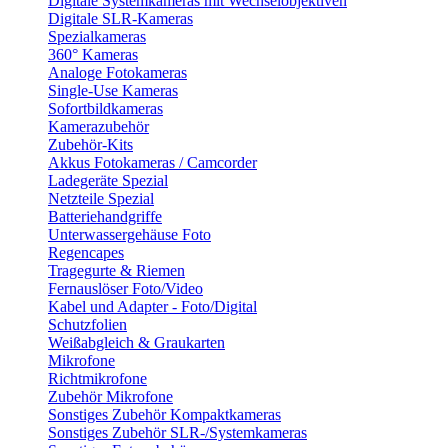
Digitale Systemkameras mit Wechselobjektiven
Digitale SLR-Kameras
Spezialkameras
360° Kameras
Analoge Fotokameras
Single-Use Kameras
Sofortbildkameras
Kamerazubehör
Zubehör-Kits
Akkus Fotokameras / Camcorder
Ladegeräte Spezial
Netzteile Spezial
Batteriehandgriffe
Unterwassergehäuse Foto
Regencapes
Tragegurte & Riemen
Fernauslöser Foto/Video
Kabel und Adapter - Foto/Digital
Schutzfolien
Weißabgleich & Graukarten
Mikrofone
Richtmikrofone
Zubehör Mikrofone
Sonstiges Zubehör Kompaktkameras
Sonstiges Zubehör SLR-/Systemkameras