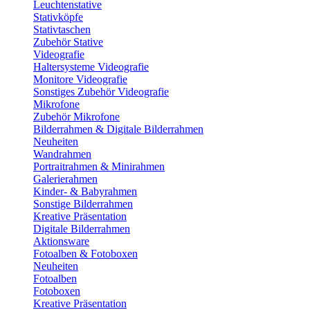
Leuchtenstative
Stativköpfe
Stativtaschen
Zubehör Stative
Videografie
Haltersysteme Videografie
Monitore Videografie
Sonstiges Zubehör Videografie
Mikrofone
Zubehör Mikrofone
Bilderrahmen & Digitale Bilderrahmen
Neuheiten
Wandrahmen
Portraitrahmen & Minirahmen
Galerierahmen
Kinder- & Babyrahmen
Sonstige Bilderrahmen
Kreative Präsentation
Digitale Bilderrahmen
Aktionsware
Fotoalben & Fotoboxen
Neuheiten
Fotoalben
Fotoboxen
Kreative Präsentation