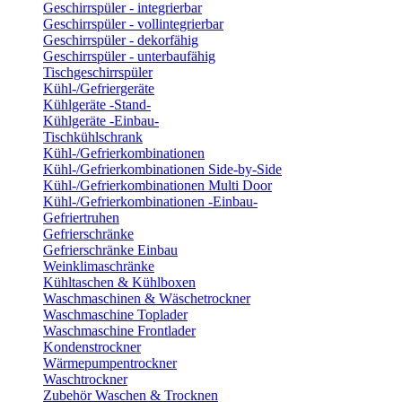
Geschirrspüler - integrierbar
Geschirrspüler - vollintegrierbar
Geschirrspüler - dekorfähig
Geschirrspüler - unterbaufähig
Tischgeschirrspüler
Kühl-/Gefriergeräte
Kühlgeräte -Stand-
Kühlgeräte -Einbau-
Tischkühlschrank
Kühl-/Gefrierkombinationen
Kühl-/Gefrierkombinationen Side-by-Side
Kühl-/Gefrierkombinationen Multi Door
Kühl-/Gefrierkombinationen -Einbau-
Gefriertruhen
Gefrierschränke
Gefrierschränke Einbau
Weinklimaschränke
Kühltaschen & Kühlboxen
Waschmaschinen & Wäschetrockner
Waschmaschine Toplader
Waschmaschine Frontlader
Kondenstrockner
Wärmepumpentrockner
Waschtrockner
Zubehör Waschen & Trocknen