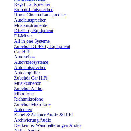
Regal-Lautsprecher
Einbau-Lautsprecher
Home Cinema Lautsprecher
Autolautsprecher
Musikinstrumente
DJ-/Party-Equipment
DJ-Mixer
All-in-one Systeme
Zubehör DJ-/Party-Equipment
Car Hifi
Autoradios
Autovideosysteme
Autolautsprecher
Autoamplifier
Zubehör Car HiFi
Musikzubehör
Zubehör Audio
Mikrofone
Richtmikrofone
Zubehör Mikrofone
Antennen
Kabel & Adapter Audio & HiFi
Archivierung Audio
Decken- & Wandhalterungen Audio
Akkus Audio