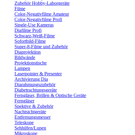
Zubehör Hobby-Laborgeräte
Filme
Color-Negativfilme Amateur
Color-Negativfilme Profi
Single-Use Kameras
Diafilme Profi
Schwarz-Weiß-Filme
Sofortbild-Filme
Super-8-Filme und Zubehör
Diaprojektion
Bildwände
Projektionstische
Lampen
Laserpointer & Presenter
Archivierung Dia
Diarahmungszubehör
Diabetrachtungsgeräte
Ferngläser, Brillen & Optische Geräte
Ferngläser
Spektive & Zubehör
Nachtsichtgeräte
Entfernungsmesser
Teleskope
Sehhilfen/Lupen
Mikroskope