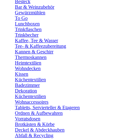
Besteck
Bar & Weinzubehör
Gewürzmühlen
To Go
Lunchboxen
Trinkflaschen
Trinkbecher
Kaffee, Tee & Wasser
Tee- & Kaffeezubereitung
Kannen & Geschirr
Thermoskannen
Heimtextilien
Wohndecken
Kissen
Küchentextilien
Badezimmer
Dekoration
Küchentextilien
Wohnaccessoires
Tabletts, Servierteller & Etageren
Ordnen & Aufbewahren
Vorratsdosen
Brotkästen & Körbe
Deckel & Abdeckhauben
Abfall & Recycling