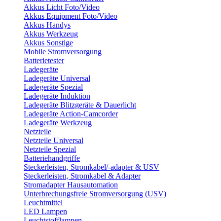
Akkus Licht Foto/Video
Akkus Equipment Foto/Video
Akkus Handys
Akkus Werkzeug
Akkus Sonstige
Mobile Stromversorgung
Batterietester
Ladegeräte
Ladegeräte Universal
Ladegeräte Spezial
Ladegeräte Induktion
Ladegeräte Blitzgeräte & Dauerlicht
Ladegeräte Action-Camcorder
Ladegeräte Werkzeug
Netzteile
Netzteile Universal
Netzteile Spezial
Batteriehandgriffe
Steckerleisten, Stromkabel/-adapter & USV
Steckerleisten, Stromkabel & Adapter
Stromadapter Hausautomation
Unterbrechungsfreie Stromversorgung (USV)
Leuchtmittel
LED Lampen
Leuchtstofflampen