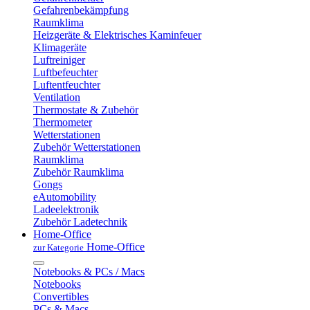
Gefahrenbekämpfung
Raumklima
Heizgeräte & Elektrisches Kaminfeuer
Klimageräte
Luftreiniger
Luftbefeuchter
Luftentfeuchter
Ventilation
Thermostate & Zubehör
Thermometer
Wetterstationen
Zubehör Wetterstationen
Raumklima
Zubehör Raumklima
Gongs
eAutomobility
Ladeelektronik
Zubehör Ladetechnik
Home-Office
Home-Office
zur Kategorie
Notebooks & PCs / Macs
Notebooks
Convertibles
PCs & Macs