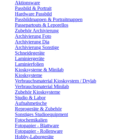
Aktionsware
Passbild & Portrait
Hardware Passbild
Passbildmappen & Portraitmappen
Passepartouts & Leporellos
Zubehör Archivierung
Archivierung Foto
Archivierung Dia
Archivierung Sonstige
Schneidegeräte
Laminiergeräte
Laminierfolien
Kiosksysteme & Minilab
Kiosksysteme
Verbrauchsmaterial Kiosksystem / Drylab
Verbrauchsmaterial Minilab
Zubehör Kiosksysteme
Studio & Labor
Aufnahmetische
Reprogeräte & Zubehör
Sonstiges Studioequipment
Fotochemikalien
Fotopapier - Blattware
Fotopapier - Rollenware
Hobby-Laborgeräte