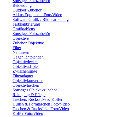
Sonstiges Fotozubehör
Bekleidung
Outdoor Zubehör
Akkus Equipment Foto/Video
Software Grafik / Bildbearbeitung
Farbkalibrierung
Grafiktabletts
Sonstiges Fotozubehör
Objektive
Zubehör Objektive
Filter
Nahlinsen
Gegenlichtblenden
Objektivdeckel
Objektivadapter
Zwischenringe
Filteradapter
Objektivkonverter
Objektivtaschen
Sonstiges Objektivzubehör
Reinigung & Pflege
Taschen, Rucksäcke & Koffer
Hüllen & Formtaschen Foto/Video
Taschen & Rucksäcke Foto/Video
Koffer Foto/Video