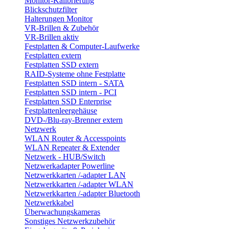
Monitor-Kalibrierung
Blickschutzfilter
Halterungen Monitor
VR-Brillen & Zubehör
VR-Brillen aktiv
Festplatten & Computer-Laufwerke
Festplatten extern
Festplatten SSD extern
RAID-Systeme ohne Festplatte
Festplatten SSD intern - SATA
Festplatten SSD intern - PCI
Festplatten SSD Enterprise
Festplattenleergehäuse
DVD-/Blu-ray-Brenner extern
Netzwerk
WLAN Router & Accesspoints
WLAN Repeater & Extender
Netzwerk - HUB/Switch
Netzwerkadapter Powerline
Netzwerkkarten /-adapter LAN
Netzwerkkarten /-adapter WLAN
Netzwerkkarten /-adapter Bluetooth
Netzwerkkabel
Überwachungskameras
Sonstiges Netzwerkzubehör