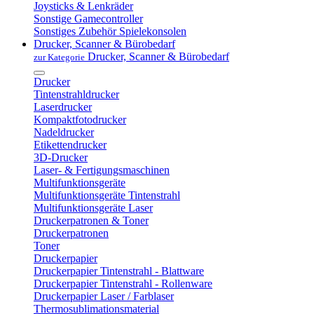
Joysticks & Lenkräder
Sonstige Gamecontroller
Sonstiges Zubehör Spielekonsolen
Drucker, Scanner & Bürobedarf
Drucker, Scanner & Bürobedarf
zur Kategorie
Drucker
Tintenstrahldrucker
Laserdrucker
Kompaktfotodrucker
Nadeldrucker
Etikettendrucker
3D-Drucker
Laser- & Fertigungsmaschinen
Multifunktionsgeräte
Multifunktionsgeräte Tintenstrahl
Multifunktionsgeräte Laser
Druckerpatronen & Toner
Druckerpatronen
Toner
Druckerpapier
Druckerpapier Tintenstrahl - Blattware
Druckerpapier Tintenstrahl - Rollenware
Druckerpapier Laser / Farblaser
Thermosublimationsmaterial