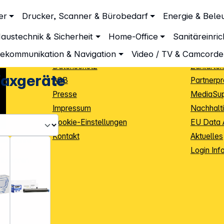
Unternehmen
Inform
er
Drucker, Scanner & Bürobedarf
Energie & Bele
hör Faxgeräte
Über DGH
Lieferbe
austechnik & Sicherheit
Home-Office
Sanitäreinri
Unsere Leistungen
Dropship
Beratung
Info Guid
lekommunikation & Navigation
Video / TV & Camcorde
Datenschutz
Zahlarten
Faxgeräte
AGB
Partnerp
Presse
MediaSu
Impressum
Nachhalti
Cookie-Einstellungen
EU Data 
Kontakt
Aktuelles
iele Jahre
Login Inf
0
ibutoren