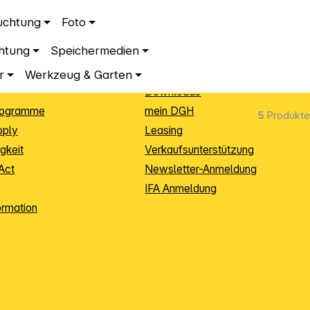
ationen
Service
uchtung
Foto
dingungen
Neukunden-Anmeldung
chtung
Speichermedien
ping
Sendungsverfolgung
e
Warenrücksendung (RMA)
r
Werkzeug & Garten
Downloads
rogramme
mein DGH
5
Produkte
pply
Leasing
gkeit
Verkaufsunterstützung
Act
Newsletter-Anmeldung
IFA Anmeldung
ormation