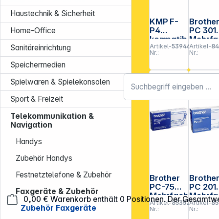
Haustechnik & Sicherheit
KMP F-
Brothe
P4
PC 301
Home-Office
kompatib
Mehrfa
Artikel-
539469
Artikel-
8
el mit
kasset
Sanitäreinrichtung
Nr.:
Nr.:
Philips
inkl.
Speichermedien
PFA 331
Thermo
ansferr
Spielwaren & Spielekonsolen
le
Sport & Freizeit
Telekommunikation &
Navigation
Handys
Zubehör Handys
Festnetztelefone & Zubehör
Brother
Brothe
PC-75
PC 201
Faxgeräte & Zubehör
Mehrfach
Mehrfa
0,00 €
Warenkorb enthält 0 Positionen. Der Gesamtwe
Artikel-
853522
Artikel-
85
kassette
kasset
Zubehör Faxgeräte
Nr.:
Nr.:
inkl.
inkl.