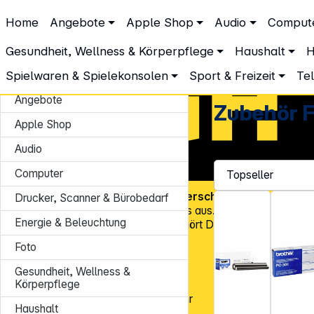
DGH – Partner des Fachhandels
Home
Angebote
Apple Shop
Audio
Comput
Telekommunikation & Navigation
Faxgeräte & Zubehör
Zube
Zubehör Faxgeräte
Gesundheit, Wellness & Körperpflege
Haushalt
H
Spielwaren & Spielekonsolen
Sport & Freizeit
Te
Angebote
Zubehör 
Apple Shop
Audio
Computer
Über
45.000 Artikel
und über
600 verschiedene Marken
, v
Drucker, Scanner & Bürobedarf
Know-how und Erfahrung zeichnen uns aus. Mit mehr als
15.00
Energie & Beleuchtung
Kundenadressen
in Deutschland gehört DGH zu den Top-Distr
für CE-Technologieprodukte!
Foto
Tel.: 0931 9708 - 444
Gesundheit, Wellness &
E-Mail:
info@dgh.de
Körperpflege
Montag – Donnerstag: 8:00 – 17:00 Uhr
Haushalt
Freitag: 8:00 – 14:00 Uhr