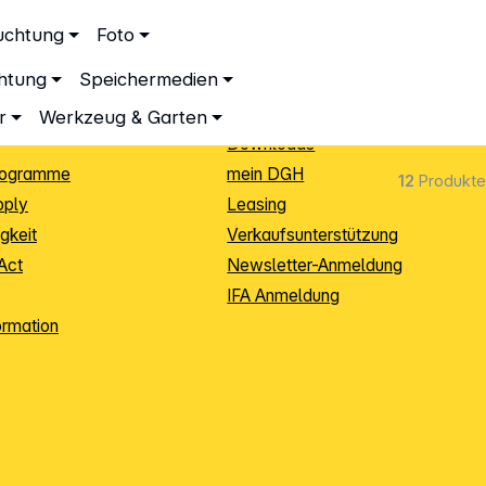
ationen
Service
uchtung
Foto
dingungen
Neukunden-Anmeldung
chtung
Speichermedien
ping
Sendungsverfolgung
e
Warenrücksendung (RMA)
r
Werkzeug & Garten
Downloads
rogramme
mein DGH
12
Produkte
pply
Leasing
gkeit
Verkaufsunterstützung
Act
Newsletter-Anmeldung
IFA Anmeldung
ormation