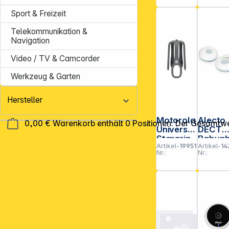
Zoll
Kamer
Farbdispl
für das
Sport & Freizeit
ay
DVM71
Babyp
Telekommunikation &
ne
Navigation
Video / TV & Camcorder
Werkzeug & Garten
Hersteller
Motorola
Alecto
0,00 €
Warenkorb enthält 0 Positionen. Der Gesamtwe
Universal
DECT
Stargrip
Babyp
Artikel-
199511
Artikel-
14
ne mit
Nr.:
Nr.:
Full ECO-
Modus,
weiß/b
u
**EVP = E