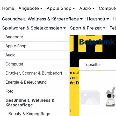
DGH – Partner des Fachhandels
Home
Angebote
Apple Shop
Audio
Comput
Gesundheit, Wellness & Körperpflege
Family Care
Babyfunk
Babyfunk
Gesundheit, Wellness & Körperpflege
Haushalt
H
Spielwaren & Spielekonsolen
Sport & Freizeit
Te
Angebote
Babyfunk
Apple Shop
Audio
Computer
Über
45.000 Artikel
und über
600 verschiedene Marken
, v
Drucker, Scanner & Bürobedarf
Know-how und Erfahrung zeichnen uns aus. Mit mehr als
15.00
Energie & Beleuchtung
Kundenadressen
in Deutschland gehört DGH zu den Top-Distr
für CE-Technologieprodukte!
Foto
Tel.: 0931 9708 - 444
Gesundheit, Wellness &
E-Mail:
info@dgh.de
Körperpflege
Montag – Donnerstag: 8:00 – 17:00 Uhr
Beauty & Körperpflege
Freitag: 8:00 – 14:00 Uhr