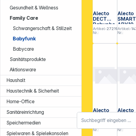
Gesundheit & Wellness
Alecto
Alecto
Family Care
DECT
SMART
Babypho
ABY10
Schwangerschaft & Stillzeit
Artikel-
272199
Artikel-
14
ne mit
WLAN-
Nr.:
Nr.:
Full ECO-
Babyp
Babyfunk
Modus
ne mit
ohne
Kamer
Babycare
Kamera
weiß/g
u
Sanitätsprodukte
Aktionsware
Haushalt
Haustechnik & Sicherheit
Home-Office
Alecto
Alecto
Sanitäreinrichtung
DVM-77
DVM71
Video-
M
Speichermedien
Artikel-
272269
Artikel-
2
Babypho
Zusätzl
Nr.:
Nr.:
ne mit 2,8
he
Spielwaren & Spielekonsolen