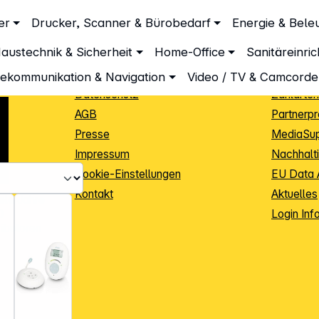
Unternehmen
Inform
er
Drucker, Scanner & Bürobedarf
Energie & Bele
Über DGH
Lieferbe
austechnik & Sicherheit
Home-Office
Sanitäreinri
Unsere Leistungen
Dropship
Beratung
Info Guid
lekommunikation & Navigation
Video / TV & Camcorde
Datenschutz
Zahlarten
AGB
Partnerp
Presse
MediaSu
Impressum
Nachhalti
Cookie-Einstellungen
EU Data 
Kontakt
Aktuelles
iele Jahre
Login Inf
0
ibutoren