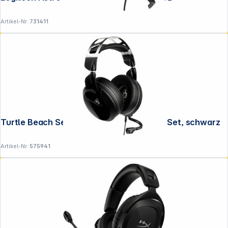
Artikel-Nr.:
731411
Turtle Beach Set Elite Pro 2 + Super Amp Set, schwarz
Artikel-Nr.:
575941