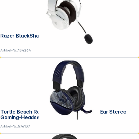
Razer BlackShark V2 Pro 2023 White
Artikel-Nr.:
134264
Turtle Beach Recon 70 Camo Blau Over-Ear Stereo
Gaming-Headset
Artikel-Nr.:
576137