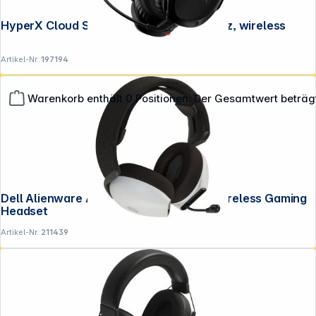
HyperX Cloud Stinger 2 Headset schwarz, wireless
Artikel-Nr.:
197194
Warenkorb enthält 0 Positionen. Der Gesamtwert beträg
**EVP = Empfohlener Verkaufspreis des Herstellers /
Lieferanten zzgl. 19% Mwst.
Alle Preise exkl. gesetzl. Mehrwertsteuer zzgl.
Dell Alienware AW725H weiß 3-Mode Wireless Gaming
Versandkosten
.
Headset
Artikel-Nr.:
211439