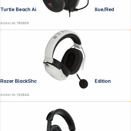
Turtle Beach Airlite Fit NSW 2 Charcoal Blue/Red
Artikel-Nr.:
190859
Razer BlackShark V2 HyperSpeed White Edition
Artikel-Nr.:
122840