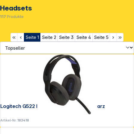
Headsets
117
Produkte
Seite
1
Seite
2
Seite
3
Seite
4
Seite
5
Service
Logitech G522 Lightspeed Headset schwarz
Artikel-Nr.:
183418