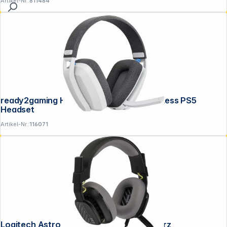
Artikel-Nr.:
811484
ready2gaming Headset PX25 white Wireless PS5
Headset
Artikel-Nr.:
116071
Logitech Astro Gaming A10 Gen 2 schwarz