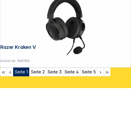
Razer Kraken V3 Hypersense
Artikel-Nr.:
749702
Seite
1
Seite
2
Seite
3
Seite
4
Seite
5