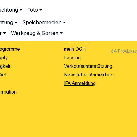
ationen
Service
uchtung
Foto
dingungen
Neukunden-Anmeldung
chtung
Speichermedien
ping
Sendungsverfolgung
e
Warenrücksendung (RMA)
r
Werkzeug & Garten
Downloads
rogramme
mein DGH
64
Produkte
pply
Leasing
gkeit
Verkaufsunterstützung
Act
Newsletter-Anmeldung
IFA Anmeldung
ormation