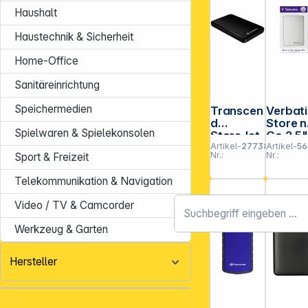
Haushalt
Haustechnik & Sicherheit
Home-Office
Sanitäreinrichtung
Speichermedien
Transcen
Verbat
d
Store n
Spielwaren & Spielekonsolen
StoreJet
Go 2,5
Artikel-
277384
Artikel-
56
25A3 2,5"
ALU 1T
Nr.:
Nr.:
Sport & Freizeit
2TB USB
USB 3.
3.1 Gen 1
Gen 1
Telekommunikation & Navigation
Silver
53663
Video / TV & Camcorder
Werkzeug & Garten
Hersteller