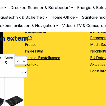
Unternehmen
Inform
er
Drucker, Scanner & Bürobedarf
Energie & Bele
xtern
Über DGH
Lieferbe
austechnik & Sicherheit
Home-Office
Sanitäreinri
Unsere Leistungen
Dropship
Beratung
Info Guid
lekommunikation & Navigation
Video / TV & Camcorde
Datenschutz
Zahlarten
en extern
AGB
Partnerp
Presse
MediaSu
Impressum
Nachhalti
Cookie-Einstellungen
EU Data 
e
Seite
3
Kontakt
Aktuelles
iele Jahre
Login Inf
0
ibutoren