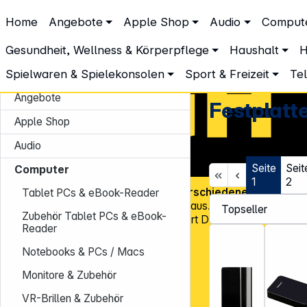
DGH – Partner des Fachhandels
Home
Angebote
Apple Shop
Audio
Comput
Computer
Festplatten & Computer-Laufwerke
Festplatten e
Festplatten extern
Gesundheit, Wellness & Körperpflege
Haushalt
H
Spielwaren & Spielekonsolen
Sport & Freizeit
Te
Angebote
Festplatt
Apple Shop
Audio
Seite
Seit
Computer
1
2
Über
45.000 Artikel
und über
600 verschiedene Marken
, v
Tablet PCs & eBook-Reader
Know-how und Erfahrung zeichnen uns aus. Mit mehr als
15.00
Zubehör Tablet PCs & eBook-
Kundenadressen
in Deutschland gehört DGH zu den Top-Distr
Reader
für CE-Technologieprodukte!
Notebooks & PCs / Macs
Tel.: 0931 9708 - 444
E-Mail:
info@dgh.de
Monitore & Zubehör
Montag – Donnerstag: 8:00 – 17:00 Uhr
VR-Brillen & Zubehör
Freitag: 8:00 – 14:00 Uhr