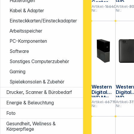
Halterungen
Center
WD
Artikel-
166406
Artikel-
80
8TB 3,5"
Elemen
Kabel & Adapter
Nr.:
Nr.:
USB 3.2
22TB
Gen 1x1
Deskto
Einsteckkarten/Einsteckadapter
schwarz
USB 3.
Arbeitsspeicher
PC-Komponenten
Software
Sonstiges Computerzubehör
Gaming
Spielekonsolen & Zubehör
Western
Wester
Digital
Digital
Drucker, Scanner & Bürobedarf
WD My
WD
Artikel-
667193
Artikel-
31
Book
Elemen
Energie & Beleuchtung
Nr.:
Nr.:
16TB USB
Portab
Foto
3.0
USB 3.
WDBBGB
1TB
Gesundheit, Wellness &
0160HBK
Körperpflege
-EESN