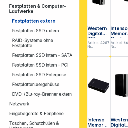
Festplatten & Computer-
Laufwerke
Festplatten extern
Western
Intenso
Festplatten SSD extern
Digital
Memor
WD
Center
RAID-Systeme ohne
Artikel-
428780
Artikel-
6
Elements
4TB 3,5"
Festplatte
Nr.:
Nr.:
10TB
USB 3.
Desktop
Gen 1x1
Festplatten SSD intern - SATA
USB 3.0
schwar
Festplatten SSD intern - PCI
Festplatten SSD Enterprise
Festplattenleergehäuse
DVD-/Blu-ray-Brenner extern
Netzwerk
Eingabegeräte & Peripherie
Intenso
Wester
Taschen, Schutzhüllen &
Memory
Digital