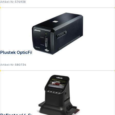
Artikel-Nr.:
574938
Plustek OpticFilm 8200 i SilverFast Ai
Artikel-Nr.:
580734
Copyright © 2001 - 2026 DGH - Alle Rechte vorbehalten.