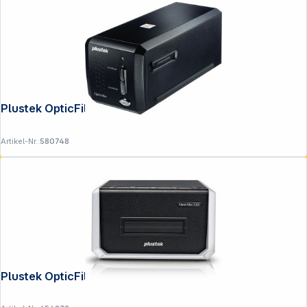
Plustek OpticFilm 8200 i SilverFast SE
Artikel-Nr.:
580748
Plustek OpticFilm 135 i