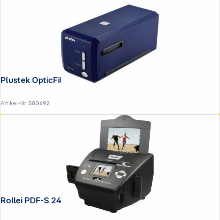
**EVP = Empfohlener Verkaufspreis des Herstellers /
Lieferanten zzgl. 19% Mwst.
Alle Preise exkl. gesetzl. Mehrwertsteuer zzgl.
Versandkosten
.
Plustek OpticFilm 8100
Artikel-Nr.:
580692
Rollei PDF-S 240 SE