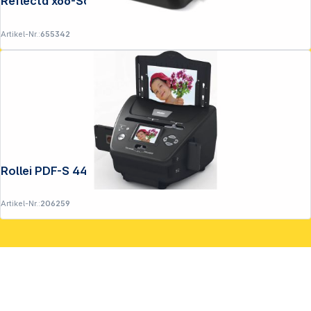
Reflecta x66-Scan
Artikel-Nr.:
655342
Rollei PDF-S 440
Artikel-Nr.:
206259