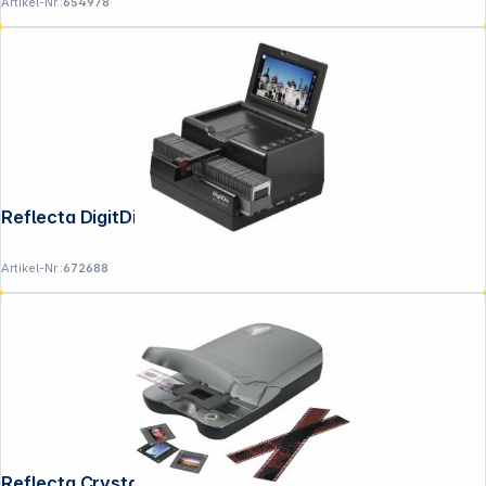
Artikel-Nr.:
654978
Reflecta DigitDia evolution
Artikel-Nr.:
672688
Reflecta Crystal Scan 7200 + ICE