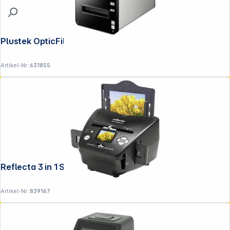
Plustek OpticFilm 120
Artikel-Nr.:
631855
Reflecta 3 in 1 Scanner
Artikel-Nr.:
839167