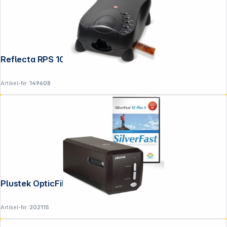
Folgen Sie uns auf
Reflecta RPS 10 S
Artikel-Nr.:
149608
Plustek OpticFilm 8300 i SilverFast SE
Artikel-Nr.:
202115