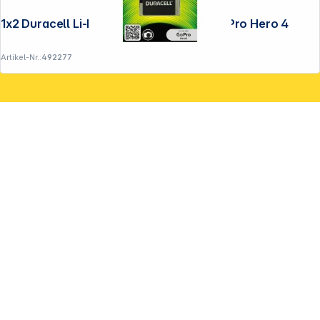
1x2 Duracell Li-Ion Akku 1160mAh für GoPro Hero 4
Artikel-Nr.:
492277