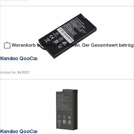
Warenkorb enthält 0 Positionen. Der Gesamtwert beträg
**EVP = Empfohlener Verkaufspreis des Herstellers /
Kandao QooCam EGO Akku
Lieferanten zzgl. 19% Mwst.
Alle Preise exkl. gesetzl. Mehrwertsteuer zzgl.
Versandkosten
.
Artikel-Nr.:
861037
Kandao QooCam 3 Akku