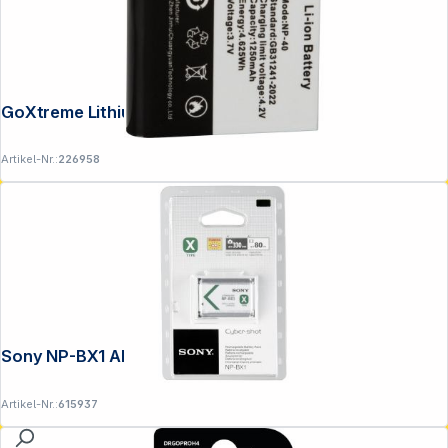
GoXtreme Lithium-Ionen Akku f.VX7230
Artikel-Nr.:
226958
Sony NP-BX1 Akku
Artikel-Nr.:
615937