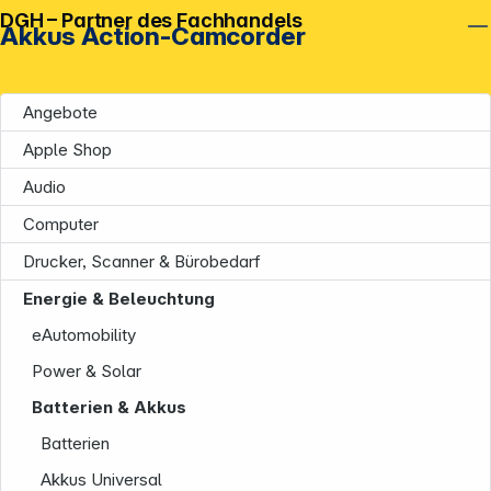
DGH – Partner des Fachhandels
Akkus Action-Camcorder
Angebote
Apple Shop
Audio
Computer
Drucker, Scanner & Bürobedarf
Energie & Beleuchtung
eAutomobility
Power & Solar
Batterien & Akkus
Batterien
Unternehmen
Akkus Universal