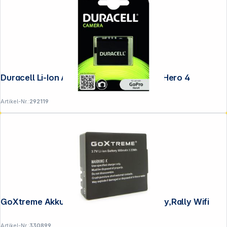
Duracell Li-Ion Akku 1160mAh für GoPro Hero 4
Artikel-Nr.:
292119
GoXtreme Akku für Endurance, Discovery,Rally Wifi
Artikel-Nr.:
330899