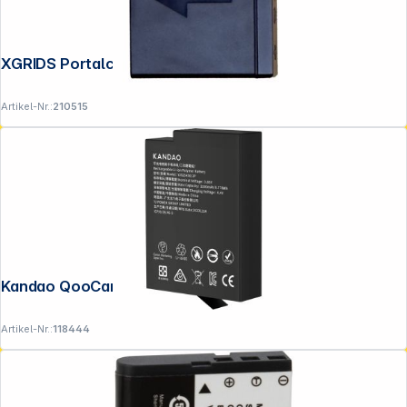
XGRIDS Portalcam Battery
Artikel-Nr.:
210515
Kandao QooCam 3 Ultra Akku 2280mAh
Artikel-Nr.:
118444