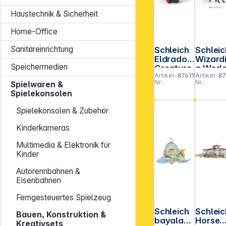
Haustechnik & Sicherheit
Home-Office
Sanitäreinrichtung
Schleich
Schleic
Eldrador
Wizard
Speichermedien
Creature
g Worl
Artikel-
876115
Artikel-
8
s Lava-
Thestr
Nr.:
Nr.:
Spielwaren &
Crashmo
13996
Spielekonsolen
bil 42668
Spielekonsolen & Zubehör
Kinderkameras
Multimedia & Elektronik für
Kinder
Autorennbahnen &
Eisenbahnen
Ferngesteuertes Spielzeug
Schleich
Schleic
Bauen, Konstruktion &
bayala
Horse
Kreativsets