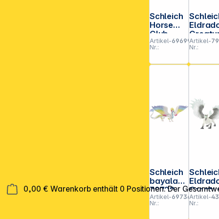
Schleich
Schleic
Horse
Eldrad
Club
Creatu
Artikel-
696999
Artikel-
7
13944
s
Nr.:
Nr.:
Trakehne
Kampfr
r Fohlen
no 701
Schleich
Schleic
bayala
Eldrad
0,00 €
Warenkorb enthält 0 Positionen. Der Gesamtwe
70728
Creatu
Artikel-
697363
Artikel-
43
Regenbo
s Eis Greif
Nr.:
Nr.:
gendrach
70143
e