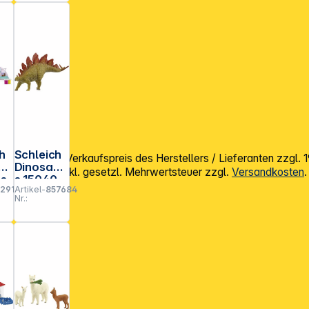
h
Schleich
mpfohlener Verkaufspreis des Herstellers / Lieferanten zzgl.
Dinosaur
Alle Preise exkl. gesetzl. Mehrwertsteuer zzgl.
Versandkosten
.
es
s 15040
2913
Artikel-
857684
Stegosau
Nr.:
rus