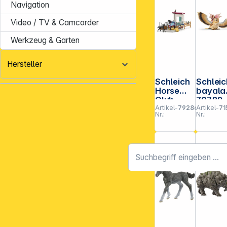
Navigation
Video / TV & Camcorder
Werkzeug & Garten
Hersteller
Schleich
Schleic
Horse
bayala
Club
70789
Artikel-
792864
Artikel-
71
42611
Elfe au
Nr.:
Nr.:
Pferdebo
Glitzer-
x mit
Eule V2
Stute und
Fohlen