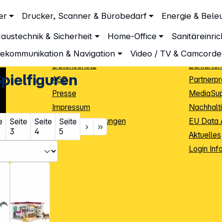
Unternehmen
Inform
er
Drucker, Scanner & Bürobedarf
Energie & Bele
ts
Schleich Spielfiguren
Über DGH
Lieferbe
austechnik & Sicherheit
Home-Office
Sanitäreinri
Unsere Leistungen
Dropship
Beratung
Info Guid
lekommunikation & Navigation
Video / TV & Camcorde
Datenschutz
Zahlarten
pielfiguren
AGB
Partnerp
Presse
MediaSu
Impressum
Nachhalti
Cookie-Einstellungen
EU Data 
e
Seite
Seite
Seite
3
4
5
Kontakt
Aktuelles
iele Jahre
Login Inf
0
ibutoren