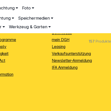
ationen
Service
uchtung
Foto
dingungen
Neukunden-Anmeldung
chtung
Speichermedien
ping
Sendungsverfolgung
e
Warenrücksendung (RMA)
r
Werkzeug & Garten
Downloads
rogramme
mein DGH
157
Produkte
pply
Leasing
gkeit
Verkaufsunterstützung
Act
Newsletter-Anmeldung
IFA Anmeldung
ormation