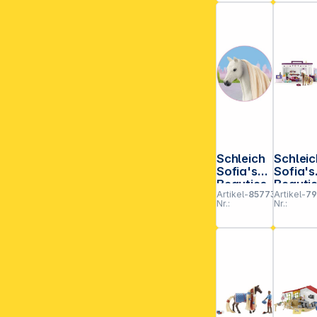
Schleich
Schleic
**EVP = E
Sofia's
Sofia's
Beauties
Beauti
Artikel-
857733
Artikel-
79
42650
Tier
Nr.:
Nr.:
Haare
Salon
Beauty
42614
Horses
Blond