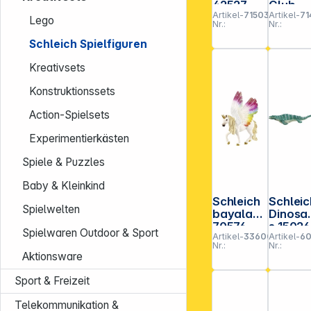
42527
Club
Artikel-
715038
Artikel-
71
Mystisch
42567
Lego
Nr.:
Nr.:
e
Reiterh
Bibliothe
Schleich Spielfiguren
k
Kreativsets
Konstruktionssets
Action-Spielsets
Experimentierkästen
Spiele & Puzzles
Baby & Kleinkind
Schleich
Schleic
Spielwelten
bayala
Dinosa
70576
s 15026
Spielwaren Outdoor & Sport
Artikel-
336009
Artikel-
6
Geflügelt
Mosas
Nr.:
Nr.:
es
rus
Aktionsware
Regenbo
geneinho
Sport & Freizeit
rn
Telekommunikation &