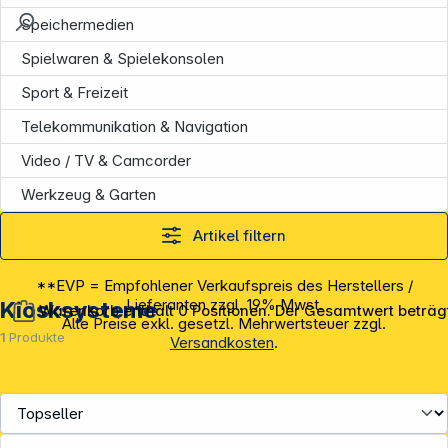
Speichermedien
Spielwaren & Spielekonsolen
Sport & Freizeit
Telekommunikation & Navigation
Video / TV & Camcorder
Werkzeug & Garten
Artikel filtern
**EVP = Empfohlener Verkaufspreis des Herstellers /
Lieferanten zzgl. 19% Mwst.
Kiosksysteme
Warenkorb enthält 0 Positionen. Der Gesamtwert beträg
Alle Preise exkl. gesetzl. Mehrwertsteuer zzgl.
1
Produkte
Versandkosten
.