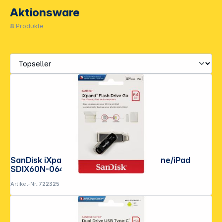
Aktionsware
8
Produkte
Folgen Sie uns auf
SanDisk iXpand Flash Drive 64GB iPhone/iPad
SDIX60N-064G-GN6NN
Artikel-Nr.:
722325