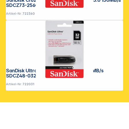
SanDisk Cruzer Ultra Flair 256GB USB 3.0 150MB/s
SDCZ73-256G-G46
Artikel-Nr.:
722360
Copyright © 2001 - 2026 DGH - Alle Rechte vorbehalten.
SanDisk Ultra USB 3.0 32GB up to 100MB/s
SDCZ48-032G-U46
Artikel-Nr.:
722031