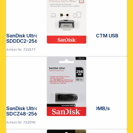
SanDisk Ultra Dual Drive 256GB Type-CTM USB
SDDDC2-256G-G46
Artikel-Nr.:
722577
SanDisk Ultra USB 3.0 256GB up to 100MB/s
SDCZ48-256G-U46
Artikel-Nr.:
722010