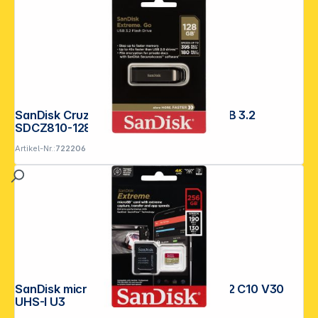
SanDisk Cruzer Extreme Go 128GB USB 3.2
SDCZ810-128G-G46
Artikel-Nr.:
722206
SanDisk microSDXC 256GB Extreme A2 C10 V30
UHS-I U3