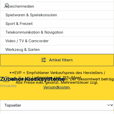
Speichermedien
Spielwaren & Spielekonsolen
Sport & Freizeit
Telekommunikation & Navigation
Video / TV & Camcorder
Werkzeug & Garten
Artikel filtern
**EVP = Empfohlener Verkaufspreis des Herstellers /
Lieferanten zzgl. 19% Mwst.
Zubehör Kiosksysteme
Warenkorb enthält 0 Positionen. Der Gesamtwert beträg
Alle Preise exkl. gesetzl. Mehrwertsteuer zzgl.
1
Produkte
Versandkosten
.