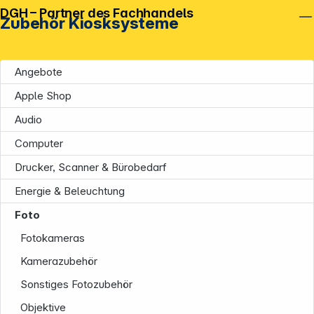
DGH – Partner des Fachhandels
Zubehör Kiosksysteme
Angebote
Apple Shop
Audio
Unternehmen
Computer
Drucker, Scanner & Bürobedarf
Energie & Beleuchtung
Foto
Fotokameras
Informationen
Kamerazubehör
Sonstiges Fotozubehör
Objektive