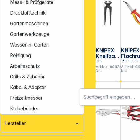
Mess- & Prüfgeräte
Drucklufttechnik
Gartenmaschinen
Gartenwerkzeuge
Wasser im Garten
KNIPEX
KNIPEX
Reinigung
Kneifzan
Flachr
ge
dzang
Arbeitsschutz
Artikel-
665737
Artikel-
4
mit
Nr.:
Nr.:
Schnei
Grills & Zubehör
verchr
t 200 
Kabel & Adapter
Freizeitmesser
Klebebänder
Hersteller