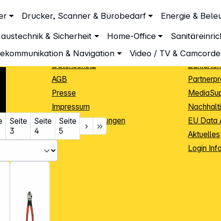
Unternehmen
Inform
er
Drucker, Scanner & Bürobedarf
Energie & Bele
Über DGH
Lieferbe
austechnik & Sicherheit
Home-Office
Sanitäreinri
Unsere Leistungen
Dropship
Beratung
Info Guid
lekommunikation & Navigation
Video / TV & Camcorde
Datenschutz
Zahlarten
AGB
Partnerp
Presse
MediaSu
Impressum
Nachhalti
Cookie-Einstellungen
EU Data 
e
Seite
Seite
Seite
3
4
5
Kontakt
Aktuelles
iele Jahre
Login Inf
0
ibutoren