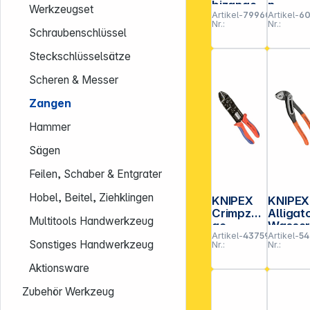
bizange
n-
Werkzeugset
Artikel-
799605
Artikel-
60
Sicher
Nr.:
Nr.:
gsring
Schraubenschlüssel
nge
Steckschlüsselsätze
Scheren & Messer
Zangen
Hammer
Sägen
Feilen, Schaber & Entgrater
Hobel, Beitel, Ziehklingen
KNIPEX
KNIPEX
Crimpzan
Alligat
Multitools Handwerkzeug
ge
Wasse
Artikel-
437593
Artikel-
54
schwarz
umpen
Sonstiges Handwerkzeug
Nr.:
Nr.:
lackiert
nge
240 mm
Aktionsware
Zubehör Werkzeug