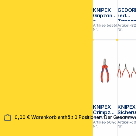
KNIPEX
GEDOR
Gripzang
red
e
Zangen
Artikel-
665688
Artikel-
8
Sortim
Nr.:
Nr.:
t 3-teil
KNIPEX
KNIPEX
Crimpzan
Sicher
0,00 €
Warenkorb enthält 0 Positionen. Der Gesamtwe
ge für
gsring
Artikel-
604620
Artikel-
6
Aderend
ngen-
Nr.:
Nr.:
hülsen
Set