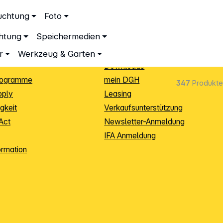
ationen
Service
uchtung
Foto
dingungen
Neukunden-Anmeldung
chtung
Speichermedien
ping
Sendungsverfolgung
e
Warenrücksendung (RMA)
r
Werkzeug & Garten
Downloads
rogramme
mein DGH
347
Produkte
pply
Leasing
gkeit
Verkaufsunterstützung
Act
Newsletter-Anmeldung
IFA Anmeldung
ormation