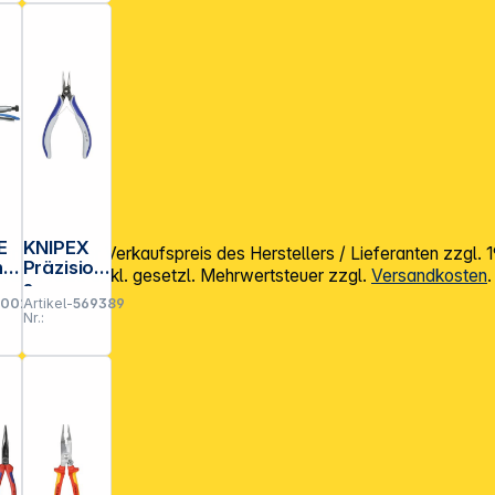
E
KNIPEX
mpfohlener Verkaufspreis des Herstellers / Lieferanten zzgl.
ng
Präzision
Alle Preise exkl. gesetzl. Mehrwertsteuer zzgl.
Versandkosten
.
s-
20024
Artikel-
569389
Elektroni
Nr.:
k- Zange
rund