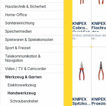
Haustechnik & Sicherheit
Home-Office
Sanitäreinrichtung
KNIPEX
KNIPEX
Cobra
Flachr
Speichermedien
QuickSet
dzg
Artikel-
604543
Artikel-
66
Wasserp
m.Schn
Nr.:
Nr.:
Spielwaren & Spielekonsolen
umpenza
de/
nge
Befesti
Sport & Freizeit
ngsöse
Telekommunikation &
Navigation
Video / TV & Camcorder
Werkzeug & Garten
Elektrowerkzeug
Handwerkzeug
KNIPEX
KNIPEX
Schraubendreher
Spitzkom
Praezis