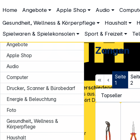
DGH – Partner des Fachhandels
Home
Angebote
Apple Shop
Audio
Comput
Werkzeug & Garten
Handwerkzeug
Zangen
Zangen
Gesundheit, Wellness & Körperpflege
Haushalt
H
Spielwaren & Spielekonsolen
Sport & Freizeit
Te
Angebote
Zangen
Apple Shop
Audio
Seite
Seit
Computer
1
2
Über
45.000 Artikel
und über
600 verschiedene Marken
, v
Drucker, Scanner & Bürobedarf
Know-how und Erfahrung zeichnen uns aus. Mit mehr als
15.00
Energie & Beleuchtung
Kundenadressen
in Deutschland gehört DGH zu den Top-Distr
für CE-Technologieprodukte!
Foto
Tel.: 0931 9708 - 444
Gesundheit, Wellness &
E-Mail:
info@dgh.de
Körperpflege
Montag – Donnerstag: 8:00 – 17:00 Uhr
Haushalt
Freitag: 8:00 – 14:00 Uhr