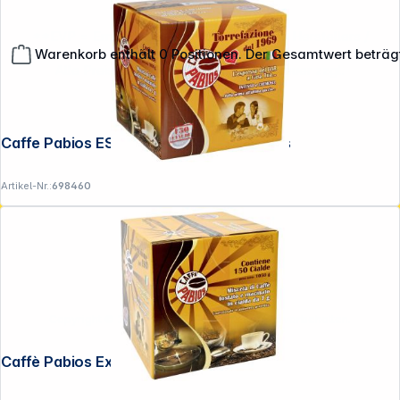
**EVP = Empfohlener Verkaufspreis des Herstellers /
Lieferanten zzgl. 19% Mwst.
Warenkorb enthält 0 Positionen. Der Gesamtwert beträg
Alle Preise exkl. gesetzl. Mehrwertsteuer zzgl.
Versandkosten
.
Caffe Pabios ESE Entkoffeiniert 150 Pads
Artikel-Nr.:
698460
Copyright © 2001 - 2026 DGH - Alle Rechte vorbehalten.
Caffè Pabios Extra Bar 150 Pads ESE