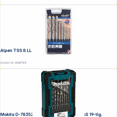
Alpen TSS 8 LL 3.0-10.0x 1.0mm
Artikel-Nr.:
848759
Makita D-78352 Metallbohrer-Set HSS-GS 19-tlg.