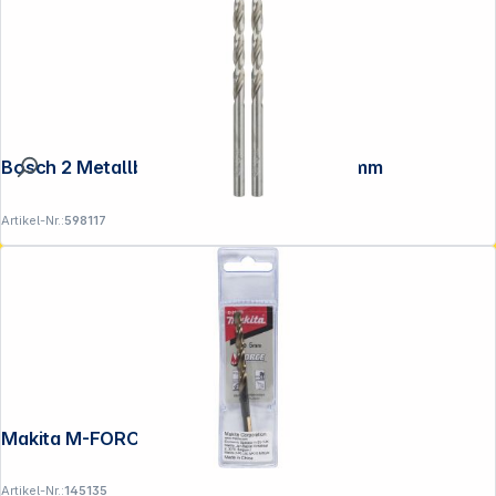
Bosch 2 Metallbohrer HSS-G 4,0x43x75mm
Artikel-Nr.:
598117
Makita M-FORCE Bohrer HSS 5.0x86mm
Artikel-Nr.:
145135