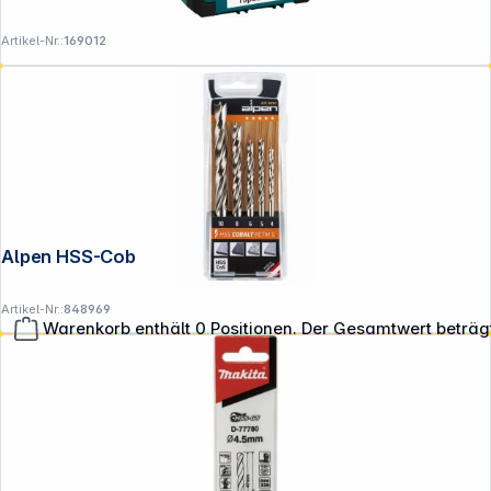
Artikel-Nr.:
169012
Alpen HSS-Cobalt PCTM 5-tlg
Artikel-Nr.:
848969
Warenkorb enthält 0 Positionen. Der Gesamtwert beträg
**EVP = Empfohlener Verkaufspreis des Herstellers /
Lieferanten zzgl. 19% Mwst.
Alle Preise exkl. gesetzl. Mehrwertsteuer zzgl.