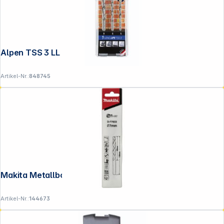
Alpen TSS 3 LL 5-6-8
Artikel-Nr.:
848745
Makita Metallbohrer HSS-GS 7,0x109mm
Artikel-Nr.:
144673