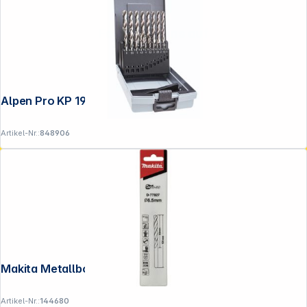
Folgen Sie uns auf
Alpen Pro KP 19 in PVC 1-1 10x0.5
Artikel-Nr.:
848906
Makita Metallbohrer HSS-GS 6,5x101mm
Artikel-Nr.:
144680