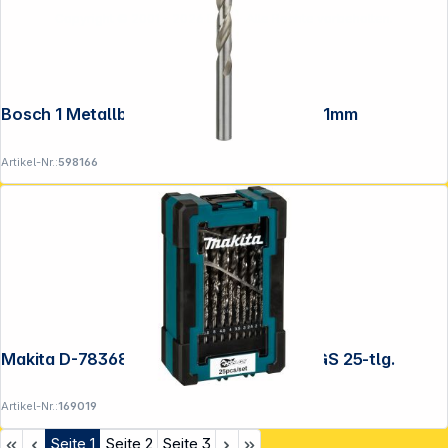
Copyright © 2001 - 2026 DGH - Alle Rechte vorbehalten.
Bosch 1 Metallbohrer HSS-G 12,0x101x151mm
Artikel-Nr.:
598166
Makita D-78368 Metallbohrer-Set HSS-GS 25-tlg.
Artikel-Nr.:
169019
Seite
1
Seite
2
Seite
3