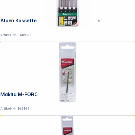
Alpen Kassette HSS Super ATM 4 2-3-4-5
Artikel-Nr.:
848920
Makita M-FORCE Bohrer HSS 3.0x61mm
Artikel-Nr.:
145149