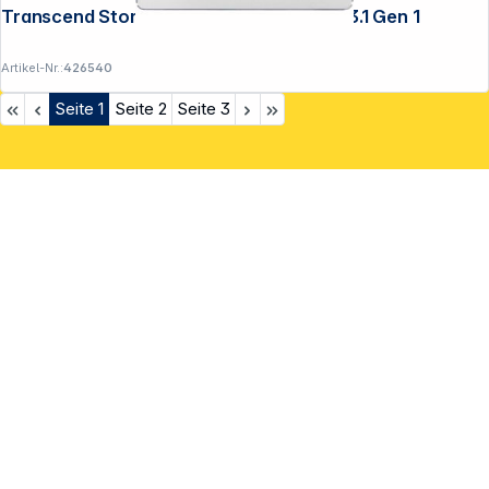
Transcend StoreJet 25C3 2,5" 1TB USB 3.1 Gen 1
Artikel-Nr.:
426540
Seite
1
Seite
2
Seite
3