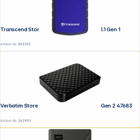
Transcend StoreJet 25H3 2,5" 1TB USB 3.1 Gen 1
Artikel-Nr.:
855155
Verbatim Store n Save 3,5" 2TB USB 3.0 Gen 2 47683
Artikel-Nr.:
262901