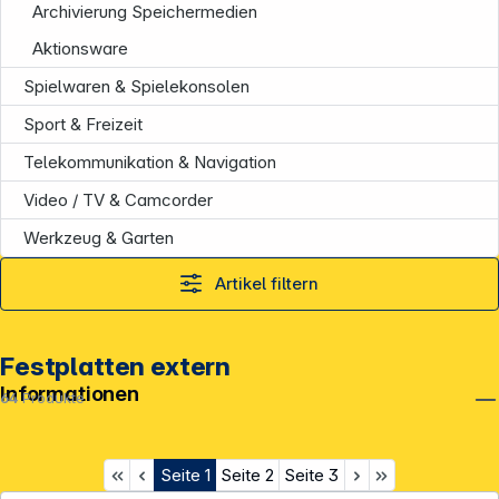
Archivierung Speichermedien
Aktionsware
Spielwaren & Spielekonsolen
Sport & Freizeit
Telekommunikation & Navigation
Video / TV & Camcorder
Werkzeug & Garten
Artikel filtern
Festplatten extern
Informationen
64
Produkte
Seite
1
Seite
2
Seite
3