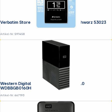
Verbatim Store n Go 2,5" 1TB USB 3.0 schwarz 53023
Artikel-Nr.:
591458
Western Digital WD My Book 16TB USB 3.0
WDBBGB0160HBK-EESN
Artikel-Nr.:
667193