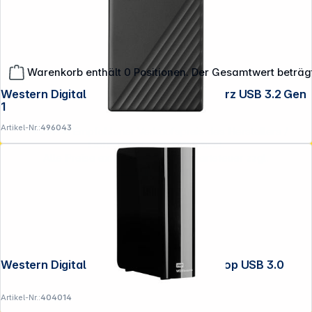
Warenkorb enthält 0 Positionen. Der Gesamtwert beträg
Western Digital My Passport 5TB Schwarz USB 3.2 Gen
1
Artikel-Nr.:
496043
**EVP = Empfohlener Verkaufspreis des Herstellers /
Lieferanten zzgl. 19% Mwst.
Alle Preise exkl. gesetzl. Mehrwertsteuer zzgl.
Versandkosten
.
Western Digital WD Elements 8TB Desktop USB 3.0
Artikel-Nr.:
404014