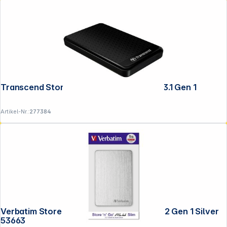
Transcend StoreJet 25A3 2,5" 2TB USB 3.1 Gen 1
Artikel-Nr.:
277384
Verbatim Store n Go 2,5" ALU 1TB USB 3.2 Gen 1 Silver
53663