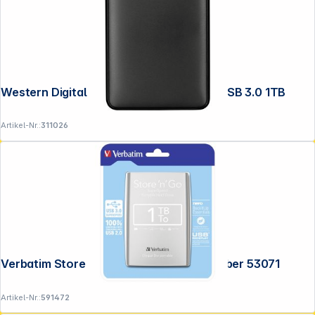
Western Digital WD Elements Portable USB 3.0 1TB
Artikel-Nr.:
311026
Verbatim Store n Go 2,5" 1TB USB 3.0 silber 53071
Artikel-Nr.:
591472