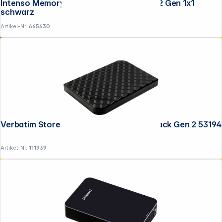
Intenso Memory Center 4TB 3,5" USB 3.2 Gen 1x1
schwarz
Artikel-Nr.:
665630
Service
Verbatim Store n Go 2,5" 1TB USB 3.0 black Gen 2 53194
Artikel-Nr.:
111939