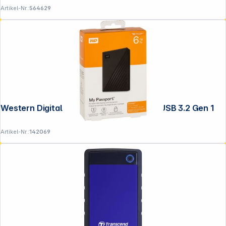
Artikel-Nr.:
564629
Western Digital My Passport 6TB Black USB 3.2 Gen 1
Artikel-Nr.:
142069