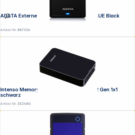
ADATA Externe HDD HV620S 1TB 2.5 VALUE Black
Artikel-Nr.:
887336
Intenso Memory Center 6TB 3,5" USB 3.2 Gen 1x1
schwarz
Artikel-Nr.:
352480