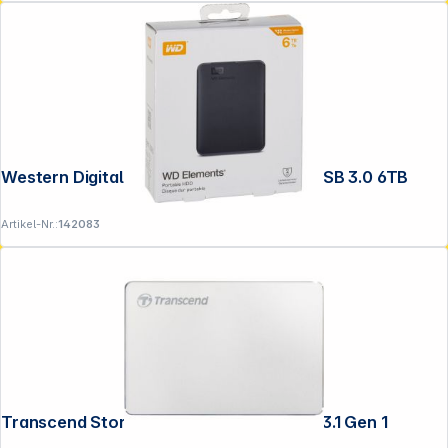
Western Digital WD Elements Portable USB 3.0 6TB
Artikel-Nr.:
142083
Transcend StoreJet 25C3 2,5" 2TB USB 3.1 Gen 1