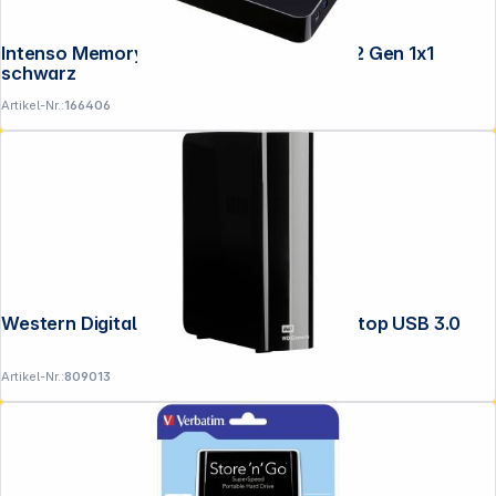
Intenso Memory Center 8TB 3,5" USB 3.2 Gen 1x1
schwarz
Artikel-Nr.:
166406
Folgen Sie uns auf
Western Digital WD Elements 22TB Desktop USB 3.0
Artikel-Nr.:
809013