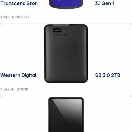
Transcend StoreJet 25H3 2,5" 2TB USB 3.1 Gen 1
Artikel-Nr.:
855239
Western Digital WD Elements Portable USB 3.0 2TB
Artikel-Nr.:
311019