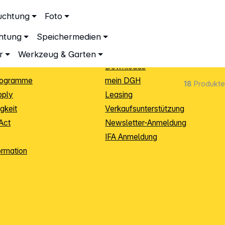
ationen
Service
uchtung
Foto
dingungen
Neukunden-Anmeldung
chtung
Speichermedien
ping
Sendungsverfolgung
e
Warenrücksendung (RMA)
r
Werkzeug & Garten
Downloads
rogramme
mein DGH
18
Produkte
pply
Leasing
gkeit
Verkaufsunterstützung
Act
Newsletter-Anmeldung
IFA Anmeldung
ormation