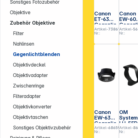
Sonstiges Fotozubehör
Objektive
Canon
Canon
ET-63
EW-60
Zubehör Objektive
Gegenlic
Gegenl
Artikel-
738619
Artikel-
56
htblende
htblen
Filter
Nr.:
Nr.:
Nahlinsen
Gegenlichtblenden
Objektivdeckel
Objektivadapter
Zwischenringe
Filteradapter
Objektivkonverter
Canon
OM
Objektivtaschen
EW-63C
System
Gegenlic
LH-55D
Sonstiges Objektivzubehör
Artikel-
686595
Artikel-
8
htblende
für 9-18
Nr.:
Nr.: