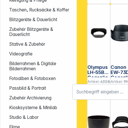
Reinigung & Pflege
Taschen, Rucksäcke & Koffer
Blitzgeräte & Dauerlicht
Zubehör Blitzgeräte &
Dauerlicht
Stative & Zubehör
Videografie
Bilderrahmen & Digitale
Olympus
Canon
Bilderrahmen
LH-55B
EW-73
Gegenlic
Gegenl
Fotoalben & Fotoboxen
Artikel-
430843
Artikel-
19
htblende
htblen
Nr.:
Nr.:
für M918
Passbild & Portrait
Zubehör Archivierung
Kiosksysteme & Minilab
Studio & Labor
Filme