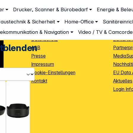
Unternehmen
Inform
er
Drucker, Scanner & Bürobedarf
Energie & Bele
Über DGH
Lieferbe
austechnik & Sicherheit
Home-Office
Sanitäreinri
Unsere Leistungen
Dropship
Beratung
Info Guid
lekommunikation & Navigation
Video / TV & Camcorde
Datenschutz
Zahlarten
tblenden
AGB
Partnerp
Presse
MediaSu
Impressum
Nachhalti
Cookie-Einstellungen
EU Data 
Kontakt
Aktuelles
iele Jahre
Login Inf
0
ibutoren