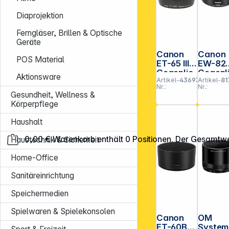
Diaprojektion
Ferngläser, Brillen & Optische
Geräte
Canon
Canon
POS Material
ET-65 III
EW-82
Gegenlic
Gegenl
Aktionsware
Artikel-
436931
Artikel-
81
htblende
htblen
Nr.:
Nr.:
Gesundheit, Wellness &
Körperpflege
Haushalt
0,00 €
Warenkorb enthält 0 Positionen. Der Gesamtwe
Haustechnik & Sicherheit
Home-Office
Sanitäreinrichtung
Speichermedien
Spielwaren & Spielekonsolen
Canon
OM
ET-60B
System