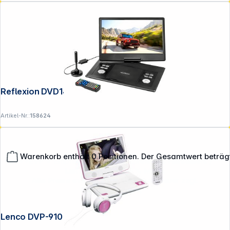
Reflexion DVD1424
Artikel-Nr.:
158624
Warenkorb enthält 0 Positionen. Der Gesamtwert beträg
**EVP = Empfohlener Verkaufspreis des Herstellers /
Lieferanten zzgl. 19% Mwst.
Alle Preise exkl. gesetzl. Mehrwertsteuer zzgl.
Versandkosten
.
Lenco DVP-910 pink