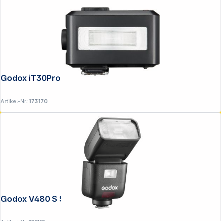
Godox iT30Pro C Canon schwarz
Artikel-Nr.:
173170
Godox V480 S Sony