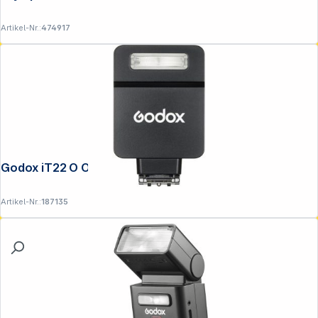
Artikel-Nr.:
474917
Godox iT22 O Oly/Pan schwarz
Artikel-Nr.:
187135