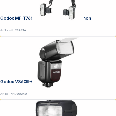
Godox MF-T76C Macro Twin Blitz für Canon
Artikel-Nr.:
259634
Godox V860III-C Canon
Artikel-Nr.:
700240