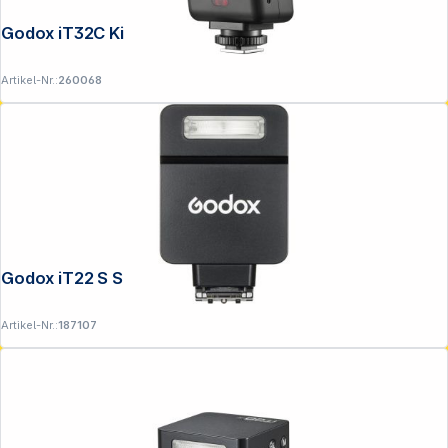
Godox iT32C Kit Canon mit Trigger X5
Artikel-Nr.:
260068
Godox iT22 S Sony schwarz
Artikel-Nr.:
187107