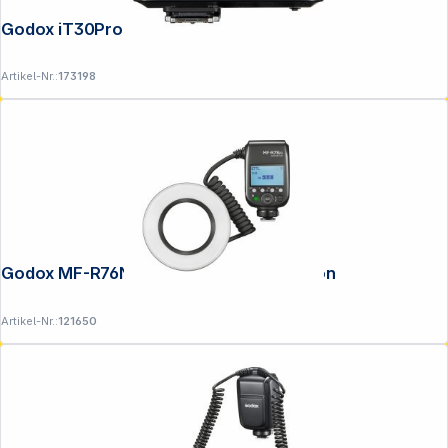
Godox iT30Pro F Fujifilm schwarz
Artikel-Nr.:
173198
Godox MF-R76N Macro Ringblitz für Nikon
Artikel-Nr.:
121650