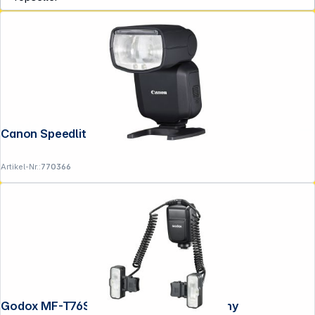
Service
Canon Speedlite EL-5
Artikel-Nr.:
770366
Godox MF-T76S Macro Twin Blitz für Sony