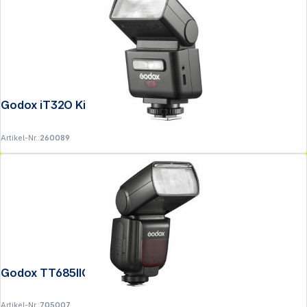
Godox iT32O Kit MFT mit Trigger X5
Artikel-Nr.:
260089
Godox TT685IIO MFT
Artikel-Nr.:
705007