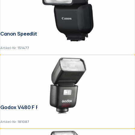
Canon Speedlite EL-10
Artikel-Nr.:
151477
Godox V480 F Fujifilm
Artikel-Nr.:
181087