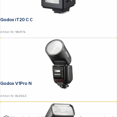
Godox iT20 C Canon schwarz
Artikel-Nr.:
186974
Godox V1Pro N Nikon
Artikel-Nr.:
862542