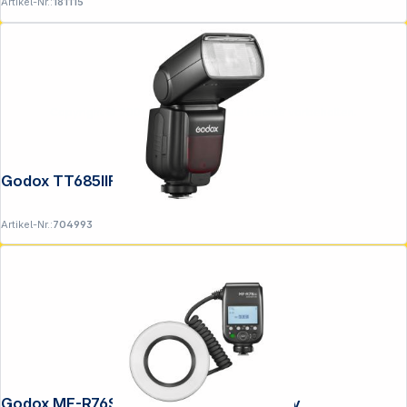
Artikel-Nr.:
181115
Copyright © 2001 - 2026 DGH - Alle Rechte vorbehalten.
Godox TT685IIF Fujifilm
Artikel-Nr.:
704993
Godox MF-R76S Macro Ringblitz für Sony