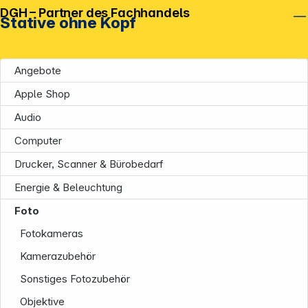
DGH – Partner des Fachhandels
Stative ohne Kopf
Angebote
Apple Shop
Audio
Computer
Drucker, Scanner & Bürobedarf
Energie & Beleuchtung
Foto
Fotokameras
Kamerazubehör
Sonstiges Fotozubehör
Objektive