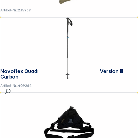
Artikel-Nr.:
235939
Novoflex QuadroLeg Falt- Wanderstock Version III
Carbon
Artikel-Nr.:
409264