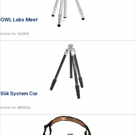
OWL Labs Meeting OWL 3 und 4+ Tripod
Artikel-Nr.:
162915
Slik System Carbon 74
Artikel-Nr.:
883024