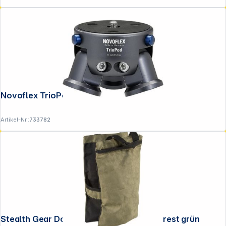
Novoflex TrioPod Stativbasis
Artikel-Nr.:
733782
Stealth Gear Doppel-Bohnensack Fox forest grün