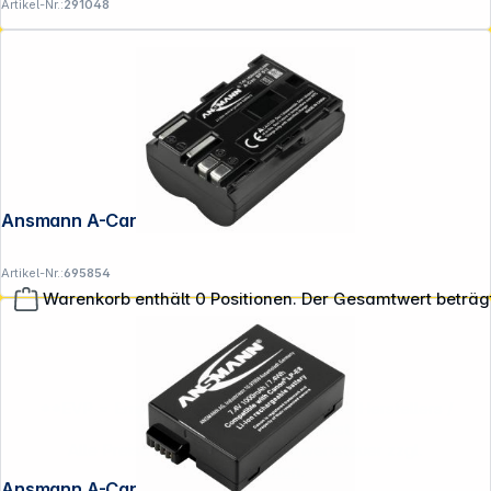
Artikel-Nr.:
291048
Ansmann A-Can BP-511
Artikel-Nr.:
695854
Warenkorb enthält 0 Positionen. Der Gesamtwert beträg
**EVP = Empfohlener Verkaufspreis des Herstellers /
Lieferanten zzgl. 19% Mwst.
Alle Preise exkl. gesetzl. Mehrwertsteuer zzgl.
Versandkosten
.
Ansmann A-Can LP-E8