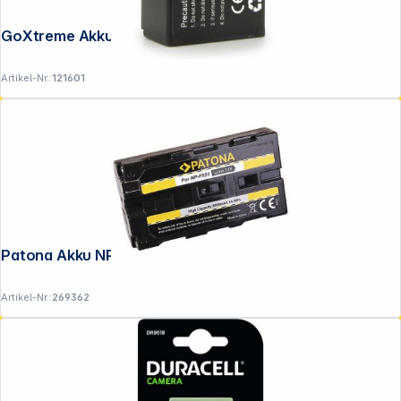
GoXtreme Akku f. VX6430 Lithium-Ionen
Artikel-Nr.:
121601
Patona Akku NP-F550 2200mAh
Artikel-Nr.:
269362
Copyright © 2001 - 2026 DGH - Alle Rechte vorbehalten.