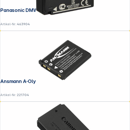
Panasonic DMW-BLC12 Akku
Artikel-Nr.:
463904
Ansmann A-Oly LI-42B
Artikel-Nr.:
221704