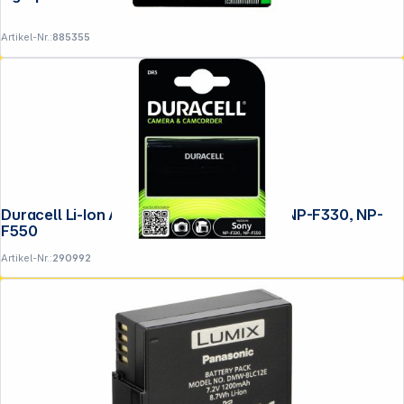
Artikel-Nr.:
885355
Duracell Li-Ion Akku 2600mAh für Sony NP-F330, NP-
F550
Artikel-Nr.:
290992