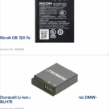
Ricoh DB 120 für GR IV
Artikel-Nr.:
193505
Duracell Li-Ion Akku 600mAh für Panasonic DMW-
BLH7E
Artikel-Nr.:
492256