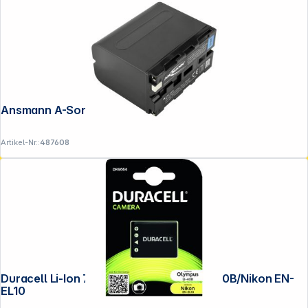
Ansmann A-Son NP-F970 6600mAh
Artikel-Nr.:
487608
Duracell Li-Ion 700mAh für Olympus Li-40B/Nikon EN-
EL10