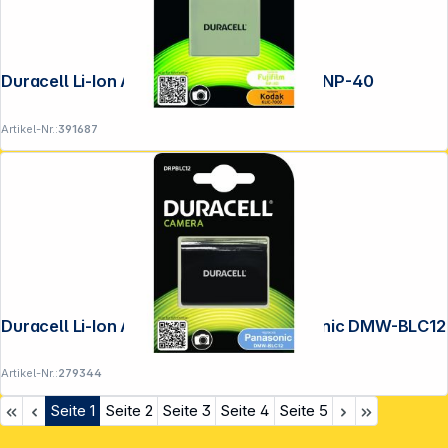
Duracell Li-Ion Akku 700mAh für Fujifilm NP-40
Artikel-Nr.:
391687
Duracell Li-Ion Akku 950mAh für Panasonic DMW-BLC12
Artikel-Nr.:
279344
Seite
1
Seite
2
Seite
3
Seite
4
Seite
5