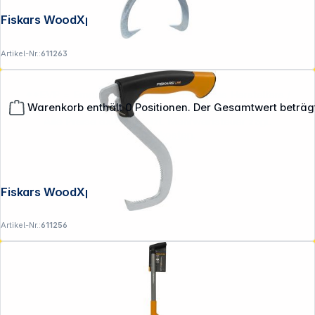
Fiskars WoodXpert Handpackzange
Artikel-Nr.:
611263
**EVP = Empfohlener Verkaufspreis des Herstellers /
Warenkorb enthält 0 Positionen. Der Gesamtwert beträg
Lieferanten zzgl. 19% Mwst.
Alle Preise exkl. gesetzl. Mehrwertsteuer zzgl.
Versandkosten
.
Fiskars WoodXpert Hebehaken
Artikel-Nr.:
611256