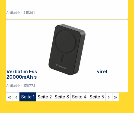
Artikel-Nr.:
215261
Verbatim Essential Power Bank magn.wirel.
20000mAh schw. 32223
Artikel-Nr.:
138772
Seite
1
Seite
2
Seite
3
Seite
4
Seite
5