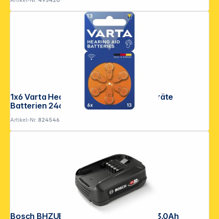
Artikel-Nr.:
495420
1x6 Varta Hearing Aid Batter. 13 Hörgeräte
Batterien 24606101416
Artikel-Nr.:
824546
Copyright © 2001 - 2026 DGH - Alle Rechte vorbehalten.
Bosch BHZUB1830 Wechselakku 18V, 3.0Ah