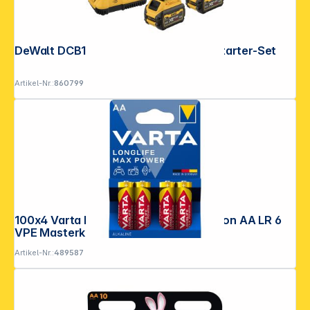
DeWalt DCB118X3-QW 3x 54V Akku-Starter-Set
Artikel-Nr.:
860799
100x4 Varta Longlife Max Power Mignon AA LR 6
VPE Masterkarton
Artikel-Nr.:
489587