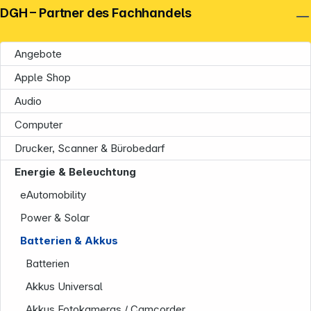
DGH – Partner des Fachhandels
Angebote
Apple Shop
Audio
Computer
Drucker, Scanner & Bürobedarf
Energie & Beleuchtung
eAutomobility
Power & Solar
Batterien & Akkus
Batterien
Akkus Universal
Akkus Fotokameras / Camcorder