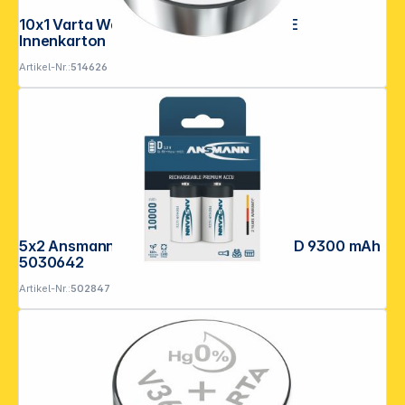
10x1 Varta Watch V 389 High Drain VPE
Innenkarton
Artikel-Nr.:
514626
5x2 Ansmann NiMH Akku 10000 Mono D 9300 mAh
5030642
Folgen Sie uns auf
Artikel-Nr.:
502847