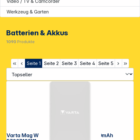
Video / TV & Camcorder
Werkzeug & Garten
Batterien & Akkus
1090
Produkte
Seite
1
Seite
2
Seite
3
Seite
4
Seite
5
Varta Mag Wireless Power Bank 5.000mAh