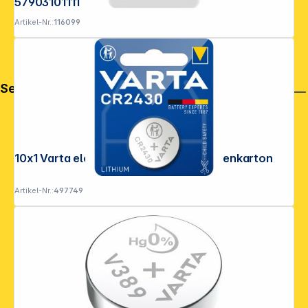
57903101111
Artikel-Nr.:
116099
Service
10x1 Varta electronic CR 2430 VPE Innenkarton
Artikel-Nr.:
497749