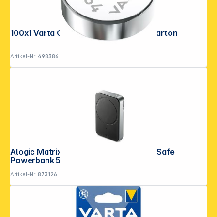
100x1 Varta Chron V 364 VPE Masterkarton
Artikel-Nr.:
498386
Alogic Matrix Universal Magnetic MagSafe
Powerbank 5000mAh Black
Artikel-Nr.:
873126