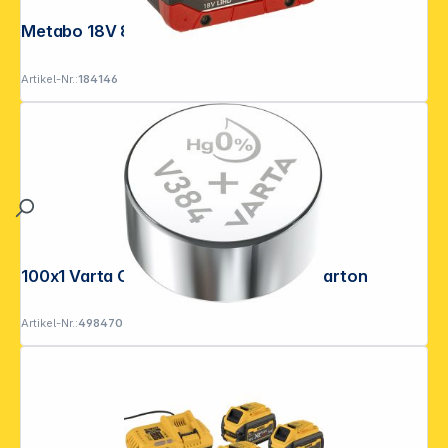
Metabo 18V 8,0Ah LiHD Akku-Pack
Artikel-Nr.:
184146
100x1 Varta Chron V 384 VPE Masterkarton
Artikel-Nr.:
498470