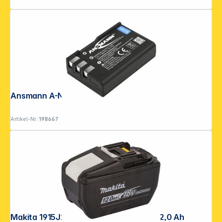
Ansmann A-Nik EN-EL9
Artikel-Nr.:
198667
Makita 1915J2-8 Akku BL18120 LI 18V 12,0 Ah