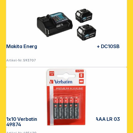
Makita Energy Kit 197641-2 2x BL1041B + DC10SB
Artikel-Nr.:
593707
1x10 Verbatim Alkaline Batterie Micro AAA LR 03
49874