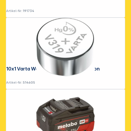
Artikel-Nr.:
191734
10x1 Varta Watch V 319 VPE Innenkarton
Artikel-Nr.:
514605