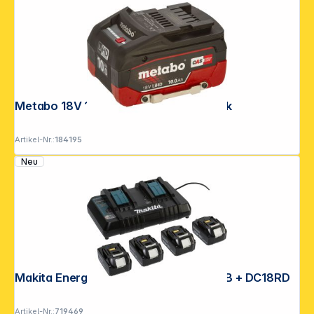
Metabo 18V 10,0Ah LiHD DS Akku-Pack
Artikel-Nr.:
184195
Neu
Makita Energy Kit 198091-4 4x BL1860B + DC18RD
Artikel-Nr.:
719469