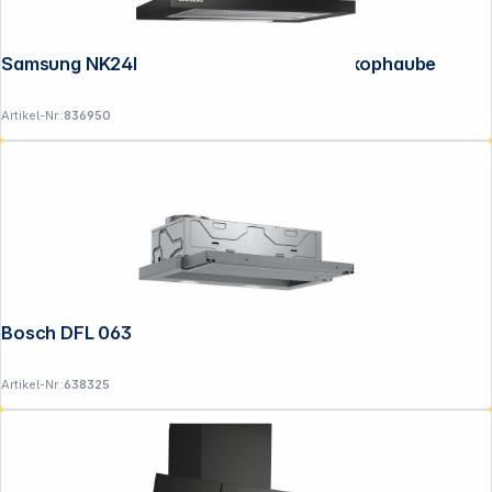
Samsung NK24M1030IB/UR 60cm, Teleskophaube
Artikel-Nr.:
836950
Bosch DFL 063 W56
Artikel-Nr.:
638325