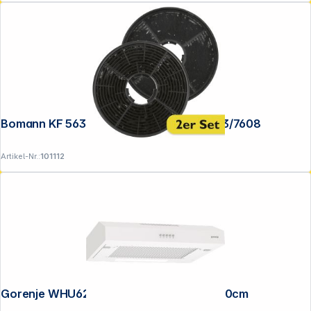
Bomann KF 563 Filter für DU 650/652/773/7608
Artikel-Nr.:
101112
Gorenje WHU629EW/S Unterbauhaube 60cm