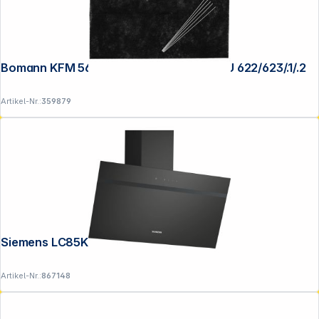
Bomann KFM 565 Kohlefiltermatte für DU 622/623/.1/.2
Artikel-Nr.:
359879
Siemens LC85KDK60 IQ100 Schrägesse
Artikel-Nr.:
867148