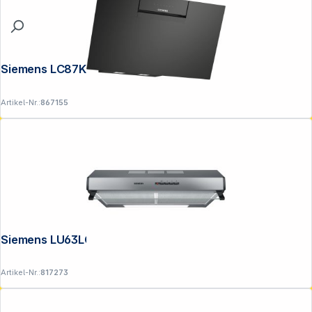
Siemens LC87KFN60 IQ300 Schrägesse
Artikel-Nr.:
867155
Siemens LU63LCC50 Unterbauhaube
Artikel-Nr.:
817273