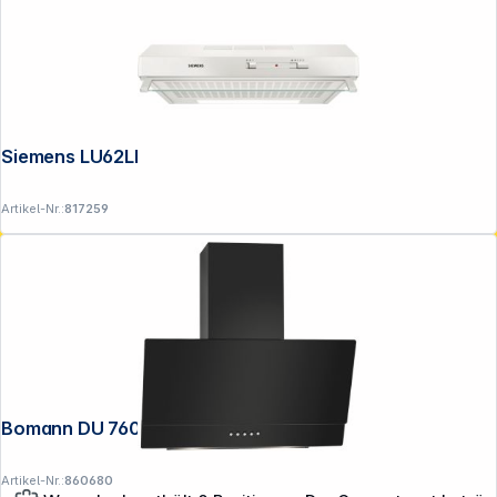
Siemens LU62LFA21 Unterbauhaube
Artikel-Nr.:
817259
Bomann DU 7607 G schwarz
Artikel-Nr.:
860680