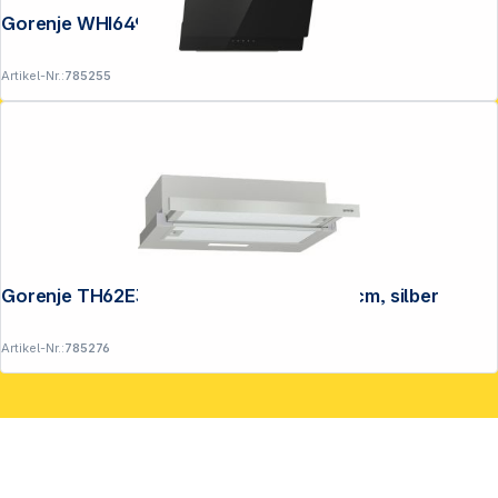
Gorenje WHI649EXBG kopffrei, 60cm
Artikel-Nr.:
785255
Gorenje TH62E3X Flachschirmhaube 60cm, silber
Artikel-Nr.:
785276