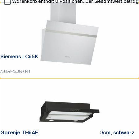
Warenkorb enthält 0 Positionen. Der Gesamtwert beträg
**EVP = Empfohlener Verkaufspreis des Herstellers /
Lieferanten zzgl. 19% Mwst.
Alle Preise exkl. gesetzl. Mehrwertsteuer zzgl.
Versandkosten
.
Siemens LC65KDK20 IQ100 Schrägesse
Artikel-Nr.:
867141
Gorenje TH64E4BG Flachschirmhaube 60cm, schwarz