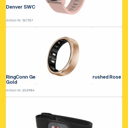
Denver SWC-338RO rosa
Artikel-Nr.:
167157
RingConn Gen3 Smart Ring Größe 15 Brushed Rose
Gold
Artikel-Nr.:
252984