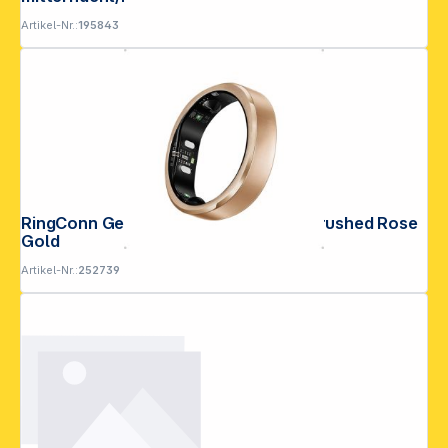
Artikel-Nr.:
195843
RingConn Gen3 Smart Ring Größe 8 Brushed Rose
Gold
Artikel-Nr.:
252739