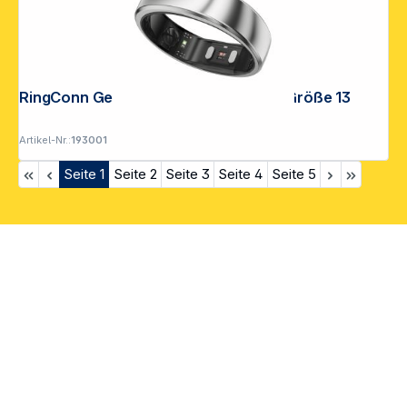
RingConn Gen2 Air Smart Ring Silber Größe 13
Artikel-Nr.:
193001
Seite
1
Seite
2
Seite
3
Seite
4
Seite
5