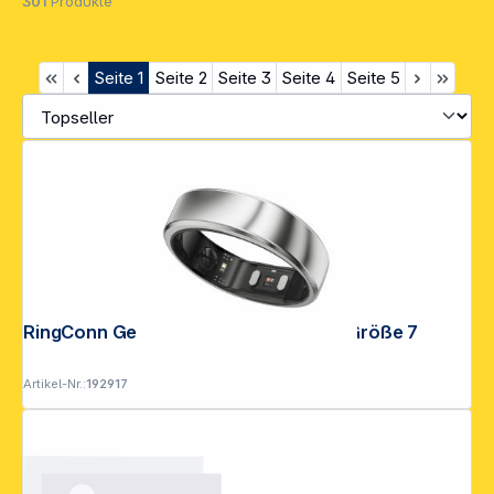
301
Produkte
Seite
1
Seite
2
Seite
3
Seite
4
Seite
5
RingConn Gen2 Air Smart Ring Silber Größe 7
Artikel-Nr.:
192917