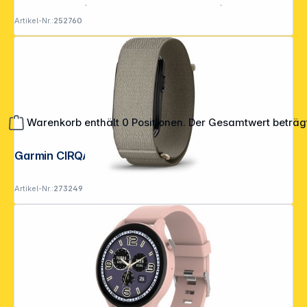
Artikel-Nr.:
252760
Warenkorb enthält 0 Positionen. Der Gesamtwert beträg
Garmin CIRQA (L/XL) french gray
**EVP = Empfohlener Verkaufspreis des Herstellers /
Artikel-Nr.:
273249
Lieferanten zzgl. 19% Mwst.
Alle Preise exkl. gesetzl. Mehrwertsteuer zzgl.
Versandkosten
.