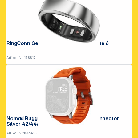
RingConn Gen2 Smart Ring Silber Größe 6
Artikel-Nr.:
178819
Folgen Sie uns auf
Nomad Rugged Strap Ultra Orange Connector
Silver 42/44/45/49mm
Artikel-Nr.:
833415