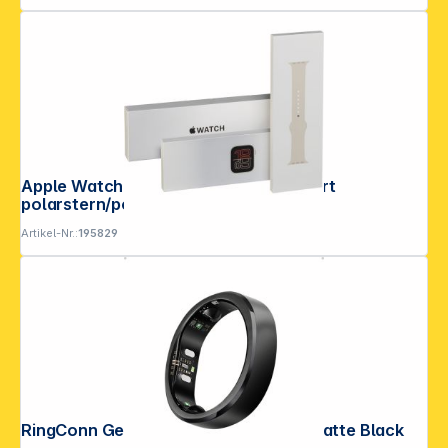
Apple Watch SE 3 40mm GPS M/L Sport
polarstern/polarst M/L
Artikel-Nr.:
195829
RingConn Gen3 Smart Ring Größe 8 Matte Black