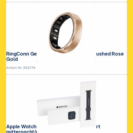
RingConn Gen3 Smart Ring Größe 9 Brushed Rose
Gold
Artikel-Nr.:
252774
Apple Watch SE 3 40mm GPS S/M Sport
mitternacht/mitter S/M