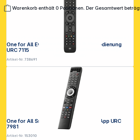
Warenkorb enthält 0 Positionen. Der Gesamtwert beträg
**EVP = Empfohlener Verkaufspreis des Herstellers /
Lieferanten zzgl. 19% Mwst.
One for All Evolve TV Universalfernbedienung
Alle Preise exkl. gesetzl. Mehrwertsteuer zzgl.
URC 7115
Versandkosten
.
Artikel-Nr.:
738691
One for All Smart Control 8 Advance App URC
7981
Artikel-Nr.:
153010