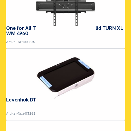
One for All TV Wandhalterung 120" Solid TURN XL
WM 4960
Artikel-Nr.:
188206
Levenhuk DTX 43 digitale Lupe
Artikel-Nr.:
603262