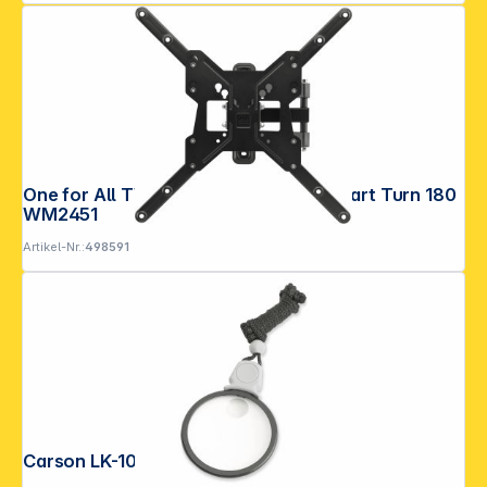
One for All TV Wandhalterung 65" Smart Turn 180
WM2451
Artikel-Nr.:
498591
Carson LK-10 MagniLook