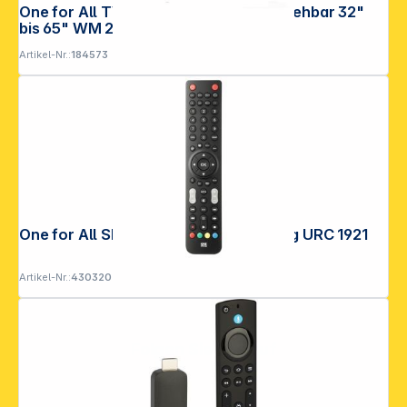
One for All TV Wandhalterung 180° drehbar 32"
bis 65" WM 2452
Artikel-Nr.:
184573
One for All Sharp Ersatzfernbedienung URC 1921
Artikel-Nr.:
430320
Folgen Sie uns auf