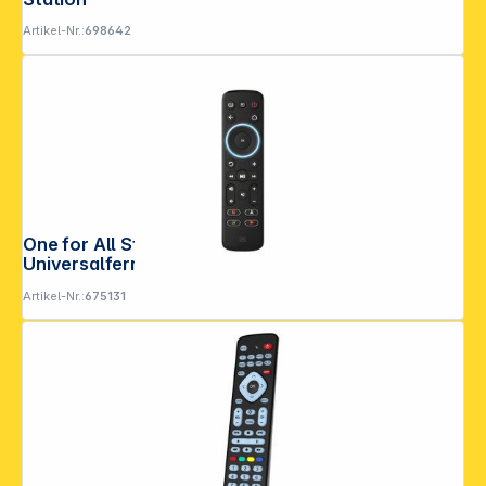
Artikel-Nr.:
698642
Copyright © 2001 - 2026 DGH - Alle Rechte vorbehalten.
One for All Streaming Remote
Universalfernbedienung URC 7935
Artikel-Nr.:
675131