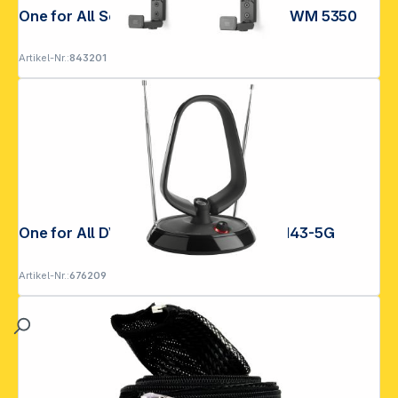
One for All Soundbar Halterung TURN WM 5350
Artikel-Nr.:
843201
One for All DVB-T Antenne 43 dB SV9143-5G
Artikel-Nr.:
676209