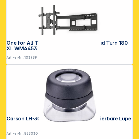
One for All TV Wandhalterung 77" Solid Turn 180
XL WM4453
Artikel-Nr.:
103989
Carson LH-30 VersalLoupe 10x fokussierbare Lupe
Artikel-Nr.:
553030