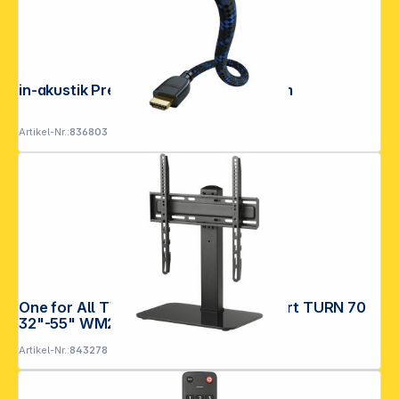
in-akustik Premium II HDMI2.1 48G 3,0m
Artikel-Nr.:
836803
One for All TV-Ständer TableTop Smart TURN 70
32"-55" WM2470
Artikel-Nr.:
843278