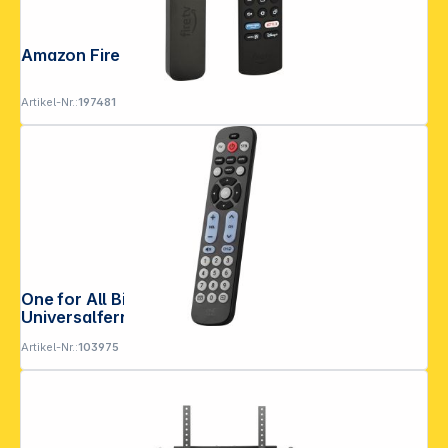
Amazon Fire TV Stick 4k Max 2nd Gen
Artikel-Nr.:
197481
One for All Big Button Remote
Universalfernbedienung URC 6821
Artikel-Nr.:
103975