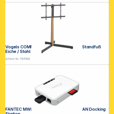
Vogels COMFORT TVS 3695 schwarz Standfuß
Eiche / Stahl
Artikel-Nr.:
701150
FANTEC MWiD25-DS weiss Mobile WLAN Docking
Station