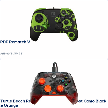
PDP Rematch Wired Controller NS 1UP
Artikel-Nr.:
154781
Turtle Beach Rematch Core Wire XB Ghost Camo Black
& Orange