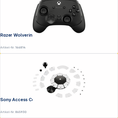
Razer Wolverine V3 Pro black
Artikel-Nr.:
166814
Folgen Sie uns auf
Sony Access Controller PS white
Artikel-Nr.:
865930