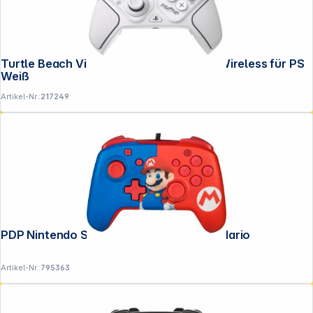
Turtle Beach Victrix Pro BFG Reloaded Wireless für PS
Weiß
Artikel-Nr.:
217249
Service
PDP Nintendo Switch Controller Super Mario
Artikel-Nr.:
795363