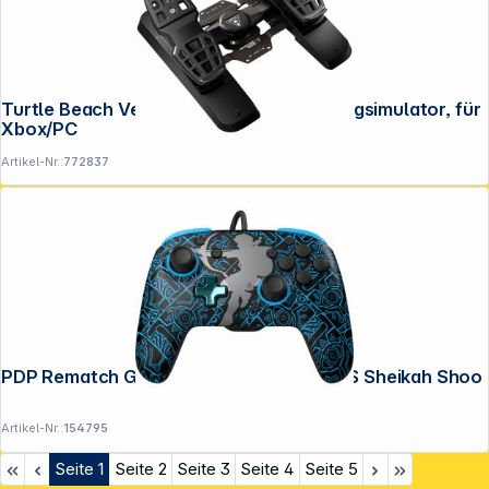
Copyright © 2001 - 2026 DGH - Alle Rechte vorbehalten.
Turtle Beach VelocityOne Rudder für Flugsimulator, für
Xbox/PC
Artikel-Nr.:
772837
PDP Rematch GLOW Wired Controller NS Sheikah Shoo
Artikel-Nr.:
154795
Seite
1
Seite
2
Seite
3
Seite
4
Seite
5