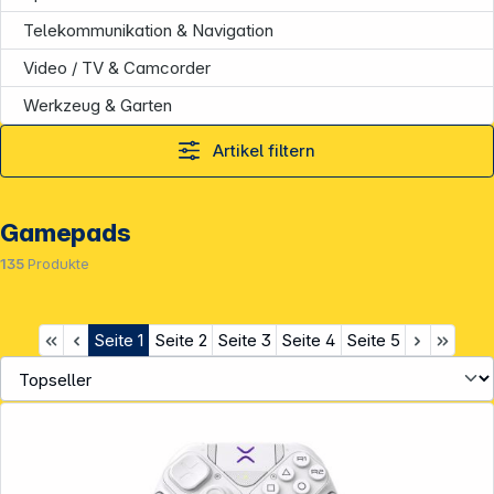
Telekommunikation & Navigation
Video / TV & Camcorder
Werkzeug & Garten
Artikel filtern
Gamepads
135
Produkte
Seite
1
Seite
2
Seite
3
Seite
4
Seite
5