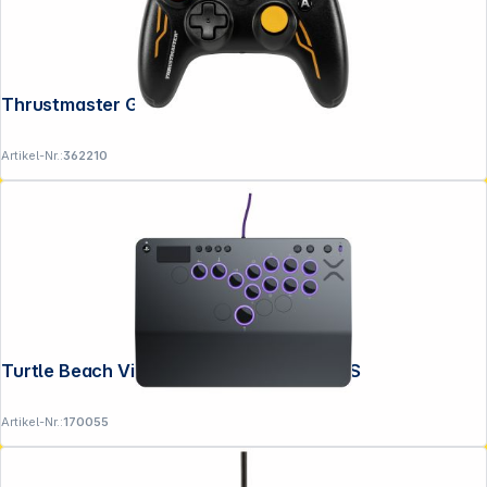
Thrustmaster GP XID Pro
Artikel-Nr.:
362210
Turtle Beach Victrix Pro KO Fight Stick PS
Artikel-Nr.:
170055