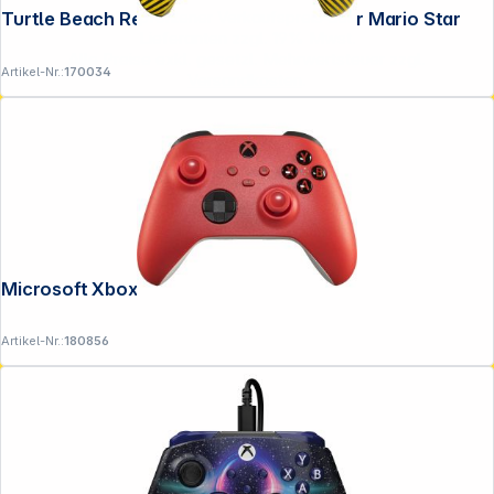
**EVP = Empfohlener Verkaufspreis des Herstellers /
Turtle Beach Rematch Wireless NS Super Mario Star
Lieferanten zzgl. 19% Mwst.
Alle Preise exkl. gesetzl. Mehrwertsteuer zzgl.
Artikel-Nr.:
170034
Versandkosten
.
Microsoft Xbox Wirel. Controller Rot
Artikel-Nr.:
180856