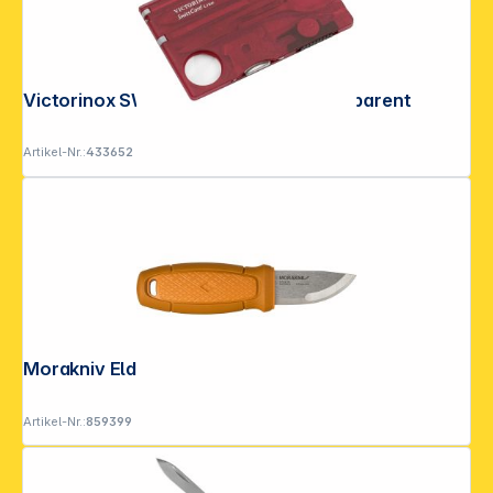
Victorinox SWISSCARD LITE rot transparent
Artikel-Nr.:
433652
Morakniv Eldris Burnt Orange
Artikel-Nr.:
859399