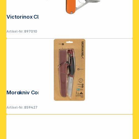
Victorinox Classic SD Mango Tango
Artikel-Nr.:
897010
Morakniv Companion Spark rot
Artikel-Nr.:
859427