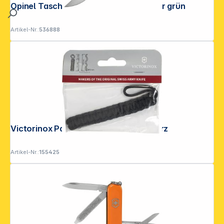
Opinel Taschenmesser No. 08 Outdoor grün
Artikel-Nr.:
536888
Victorinox Paracord Anhänger schwarz
Artikel-Nr.:
155425