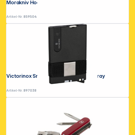
Morakniv Hook Knife Schnitzmesser
Artikel-Nr.:
859504
Folgen Sie uns auf
Victorinox Smart Card Wallet Sharp Gray
Artikel-Nr.:
897038