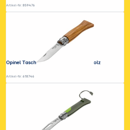
Artikel-Nr.:
859476
Opinel Taschenmesser No. 06 Olivenholz
Artikel-Nr.:
618746