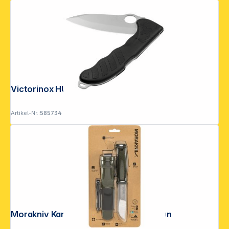
Victorinox HUNTER PRO M black
Artikel-Nr.:
585734
Morakniv Kansbol inkl. Survival-Kit grün