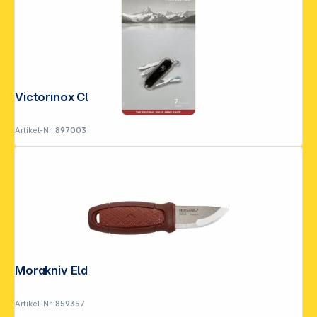
Victorinox Classic SD G schwarz
Artikel-Nr.:
897003
Morakniv Eldris Neck Knife rot
Artikel-Nr.:
859357