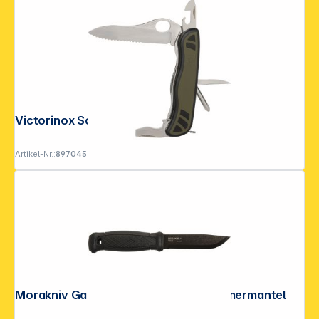
Victorinox Soldatenmesser olive
Artikel-Nr.:
897045
Morakniv Garberg Black Carbon Polymermantel