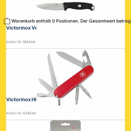
Warenkorb enthält 0 Positionen. Der Gesamtwert beträg
Victorinox Venture Pro Schwarz
Artikel-Nr.:
155404
**EVP = Empfohlener Verkaufspreis des Herstellers /
Lieferanten zzgl. 19% Mwst.
Alle Preise exkl. gesetzl. Mehrwertsteuer zzgl.
Versandkosten
.
Victorinox HIKER
Artikel-Nr.:
433540