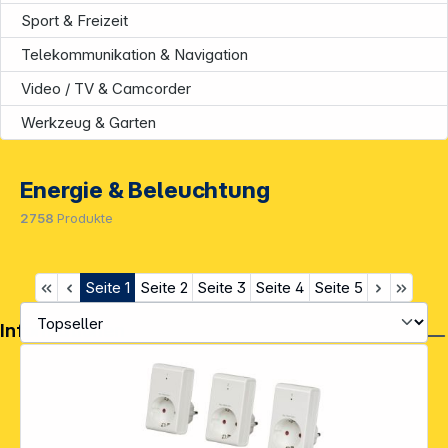
Sport & Freizeit
Telekommunikation & Navigation
Video / TV & Camcorder
Werkzeug & Garten
Energie & Beleuchtung
2758
Produkte
Seite
1
Seite
2
Seite
3
Seite
4
Seite
5
Informationen