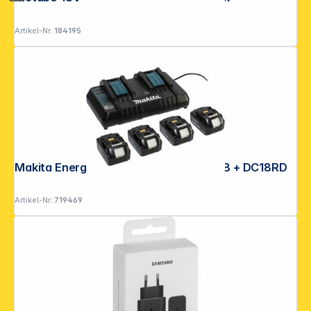
Artikel-Nr.:
184195
**EVP = Empfohlener Verkaufspreis des Herstellers /
Lieferanten zzgl. 19% Mwst.
Alle Preise exkl. gesetzl. Mehrwertsteuer zzgl.
Versandkosten
.
Makita Energy Kit 198091-4 4x BL1860B + DC18RD
Artikel-Nr.:
719469