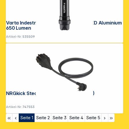
Copyright © 2001 - 2026 DGH - Alle Rechte vorbehalten.
Varta Indestructible F30 Pro 6 Watt LED Aluminium
650 Lumen
Artikel-Nr.:
535509
NRGkick Steckeraufsatz Typ J 8A (CH)
Artikel-Nr.:
747553
Seite
1
Seite
2
Seite
3
Seite
4
Seite
5