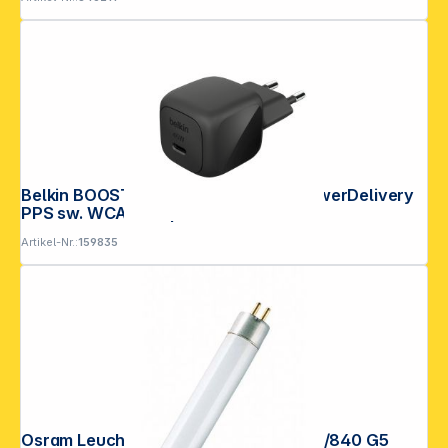
Belkin BOOST Charge USB-C 45W PowerDelivery
PPS sw. WCA013kqBK
Artikel-Nr.:
159835
Osram Leuchtstoffröhre ACTIVE L 8W/840 G5