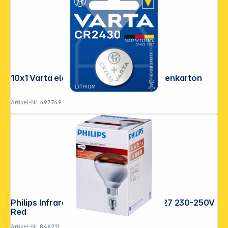
10x1 Varta electronic CR 2430 VPE Innenkarton
Folgen Sie uns auf
Artikel-Nr.:
497749
Philips Infrarotlampe BR125 IR 150W E27 230-250V
Red
Artikel-Nr.:
846211