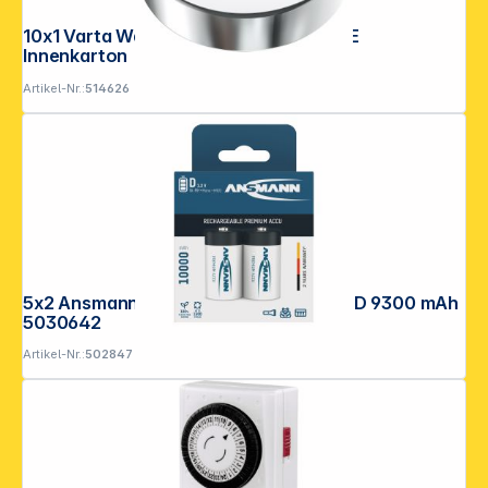
10x1 Varta Watch V 389 High Drain VPE
Innenkarton
Artikel-Nr.:
514626
5x2 Ansmann NiMH Akku 10000 Mono D 9300 mAh
5030642
Artikel-Nr.:
502847