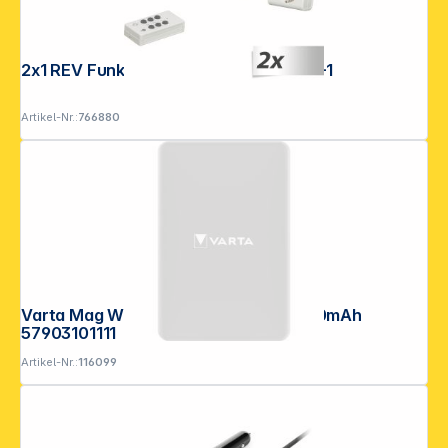
2x1 REV Funk-Steckdosen-Set weiß 3+1
Artikel-Nr.:
766880
Varta Mag Wireless Power Bank 5.000mAh
57903101111
Artikel-Nr.:
116099