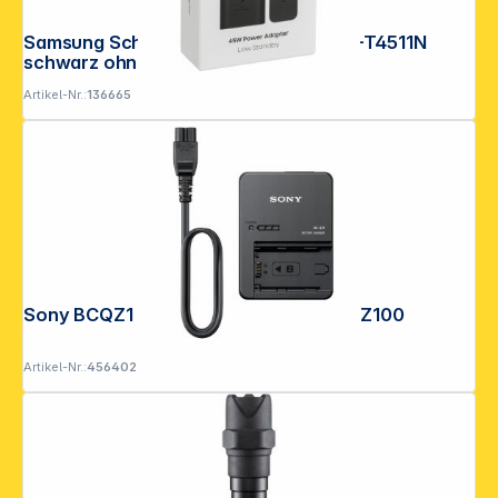
Samsung Schnellladeadapter 45W EP-T4511N
schwarz ohne Kabel
Artikel-Nr.:
136665
Sony BCQZ1 Schnellladegerät für NPFZ100
Artikel-Nr.:
456402