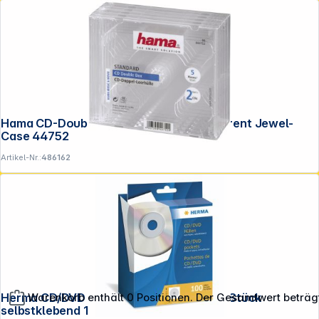
Hama CD-Double-Box 5er-Pack Transparent Jewel-
Case 44752
Artikel-Nr.:
486162
Herma CD/DVD Hüllen weiß 124x124 100 Stück
Warenkorb enthält 0 Positionen. Der Gesamtwert beträg
selbstklebend 1140