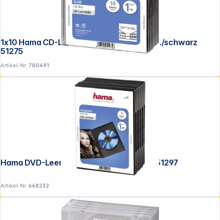
Service
1x10 Hama CD-Leerhülle Slim-Line transp./schwarz
51275
Artikel-Nr.:
780491
Hama DVD-Leerhülle 5er-Pack schwarz 51297
Artikel-Nr.:
668232