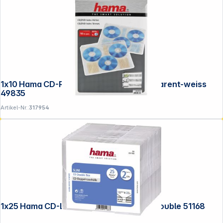
1x10 Hama CD-ROM-Index-Hüllen transparent-weiss
49835
Artikel-Nr.:
317954
1x25 Hama CD-Leerhülle CD-Box- Slim Double 51168