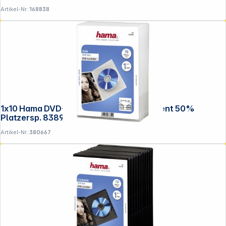
Artikel-Nr.:
168838
**EVP = Empfohlener Verkaufspreis des Herstellers /
Lieferanten zzgl. 19% Mwst.
Alle Preise exkl. gesetzl. Mehrwertsteuer zzgl.
Versandkosten
.
1x10 Hama DVD-Leerhülle Slim Transparent 50%
Platzersp. 83890
Artikel-Nr.:
380667