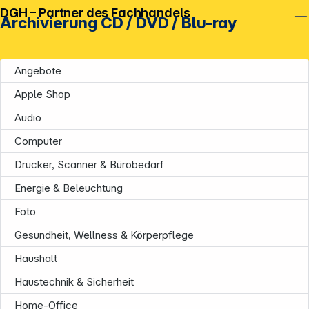
DGH – Partner des Fachhandels
Archivierung CD / DVD / Blu-ray
Angebote
Apple Shop
Audio
Computer
Drucker, Scanner & Bürobedarf
Energie & Beleuchtung
Foto
Gesundheit, Wellness & Körperpflege
Haushalt
Haustechnik & Sicherheit
Home-Office