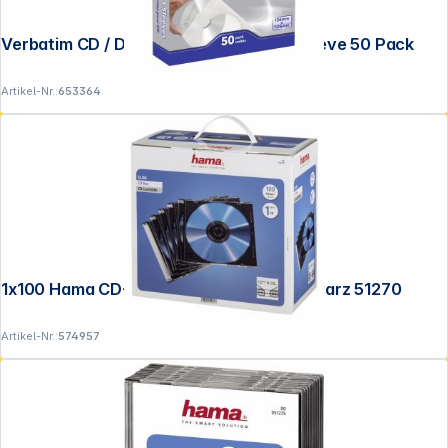
Verbatim CD / DVD Papierhülle Papersleeve 50 Pack
Artikel-Nr.:
653364
1x100 Hama CD-Leerhülle Slimpack schwarz 51270
Artikel-Nr.:
574957