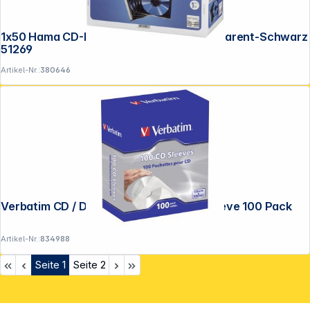
Copyright © 2001 - 2026 DGH - Alle Rechte vorbehalten.
1x50 Hama CD-Leerhülle SlimLine Transparent-Schwarz
51269
Artikel-Nr.:
380646
Verbatim CD / DVD Papierhülle Papersleeve 100 Pack
Artikel-Nr.:
834988
Seite
1
Seite
2