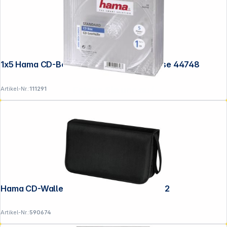
1x5 Hama CD-Box transparent Jewel-Case 44748
Folgen Sie uns auf
Artikel-Nr.:
111291
Hama CD-Wallet Nylon 80 schwarz 33832
Artikel-Nr.:
590674