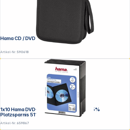
Hama CD / DVD Tasche 32 schwarz 11615
Artikel-Nr.:
590618
1x10 Hama DVD-Doppel-Leerhülle Slim 75%
Platzsparnis 51184
Artikel-Nr.:
659867