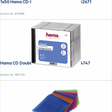
1x50 Hama CD-ROM-Papierhüllen weiss 62671
Artikel-Nr.:
317989
Hama CD Double Box 10er Jewel-Case 44747
Artikel-Nr.:
787721