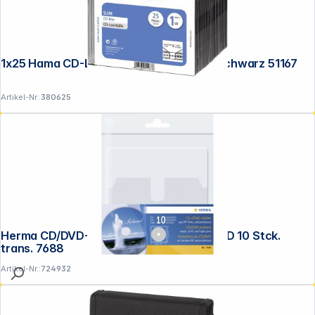
1x25 Hama CD-Leerhülle CD-Box- Slim Schwarz 51167
Artikel-Nr.:
380625
Herma CD/DVD-Hüllen selbstkl. f.1 CD/DVD 10 Stck.
trans. 7688
Artikel-Nr.:
724932