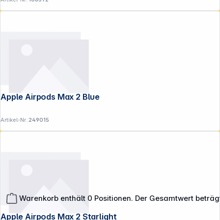
Apple Airpods Max 2 Blue
Artikel-Nr.:
249015
Warenkorb enthält 0 Positionen. Der Gesamtwert beträg
**EVP = Empfohlener Verkaufspreis des Herstellers /
Lieferanten zzgl. 19% Mwst.
Apple Airpods Max 2 Starlight
Alle Preise exkl. gesetzl. Mehrwertsteuer zzgl.