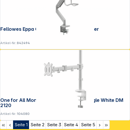
Copyright © 2001 - 2026 DGH - Alle Rechte vorbehalten.
Fellowes Eppa Crossbar Monitorarm silber
Artikel-Nr.:
842494
One for All Monitor Halterung Smart Single White DM
2120
Artikel-Nr.:
104080
Seite
1
Seite
2
Seite
3
Seite
4
Seite
5