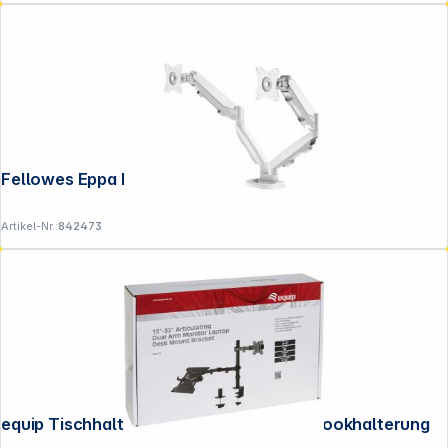
Fellowes Eppa Doppel Monitorarm weiß
Artikel-Nr.:
842473
equip Tischhalterung 360° LCD- + Notebookhalterung