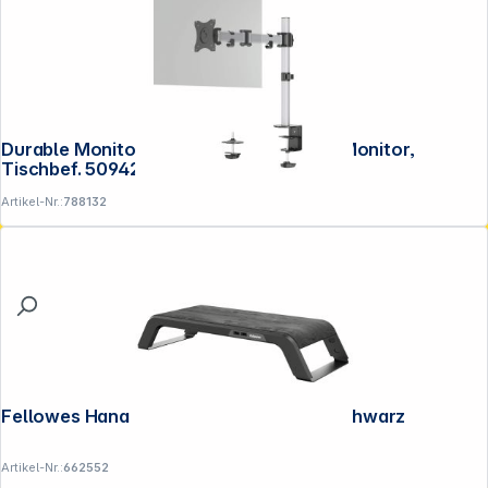
Durable Monitor Halterung Select für 1 Monitor,
Tischbef. 509423
Artikel-Nr.:
788132
Fellowes Hana Monitor Ständer 230V schwarz
Artikel-Nr.:
662552