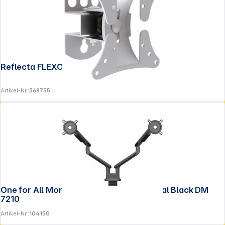
Reflecta FLEXO 27-1010T
Artikel-Nr.:
368755
Folgen Sie uns auf
One for All Monitor Halterung Design Dual Black DM
7210
Artikel-Nr.:
104150