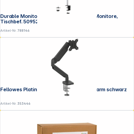
Durable Monitor Halterung Select für 2 Monitore,
Tischbef. 509523
Artikel-Nr.:
788146
Fellowes Platinum Series Single Monitorarm schwarz
Artikel-Nr.:
353446