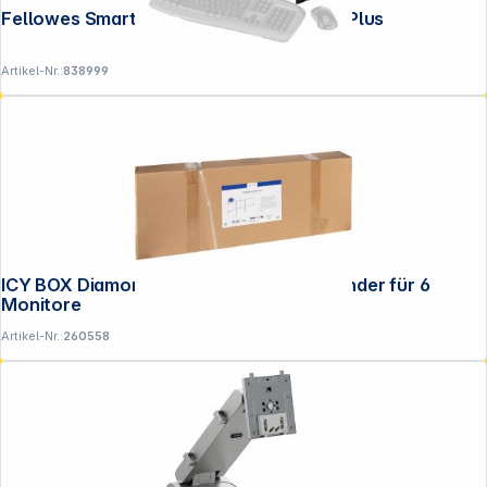
**EVP = Empfohlener Verkaufspreis des Herstellers /
Fellowes Smart Suites Monitor Ständer Plus
Lieferanten zzgl. 19% Mwst.
Alle Preise exkl. gesetzl. Mehrwertsteuer zzgl.
Artikel-Nr.:
838999
Versandkosten
.
ICY BOX Diamond Stand 666 Monitorständer für 6
Monitore
Artikel-Nr.:
260558