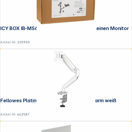
ICY BOX IB-MS622-T Monitorständer für einen Monitor
Artikel-Nr.:
225950
Fellowes Platinum Series Single Monitorarm weiß
Artikel-Nr.:
662587